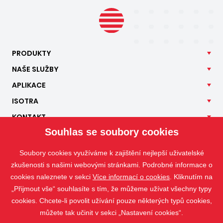
PRODUKTY
NAŠE
SLUŽBY
APLIKACE
ISOTRA
KONTAKT
Souhlas se soubory cookies
Soubory cookies využíváme k zajištění nejlepší uživatelské
zkušenosti s našimi webovými stránkami. Podrobné informace o
cookies naleznete v sekci
Více informací o cookies
. Kliknutím na
„Přijmout vše“ souhlasíte s tím, že můžeme užívat všechny typy
cookies. Chcete-li povolit užívání pouze některých typů cookies,
můžete tak učinit v sekci „Nastavení cookies“.