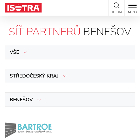
Přeskočit na obsah
HLEDAT
MENU
SÍŤ PARTNERŮ
BENEŠOV
VŠE
STŘEDOČESKÝ KRAJ
BENEŠOV