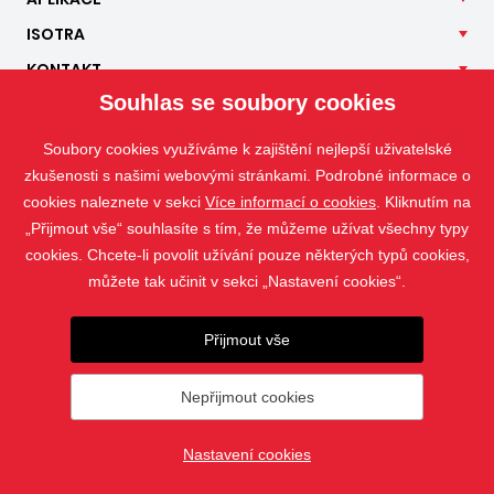
ISOTRA
KONTAKT
Souhlas se soubory cookies
Soubory cookies využíváme k zajištění nejlepší uživatelské
zkušenosti s našimi webovými stránkami. Podrobné informace o
cookies naleznete v sekci
Více informací o cookies
. Kliknutím na
„Přijmout vše“ souhlasíte s tím, že můžeme užívat všechny typy
cookies. Chcete-li povolit užívání pouze některých typů cookies,
můžete tak učinit v sekci „Nastavení cookies“.
Přijmout vše
Fotografie jsou chráněny autorským právem a jejich stahování nebo
použití bez povolení je zakázáno.
Nepřijmout cookies
© 2019 - 2026 ISOTRA a.s.
Nastavení cookies
vytvořil
webProgress