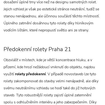
dosažení úplné tmy více než na designu samotných rolet.
Jejich vzhled je však po estetické stránce neutrální, tudíž se
stanou nenápadnou, ale účinnou součástí těchto místností.
Úplného zatmění dosáhnou tyto rolety díky hliníkovým
vodícím lištám, které nepropustí světlo ani ze strany.
Předokenní rolety Praha 21
Obzvlášť v místech, kde je větší koncentrace hluku, a v
přízemí, kde hrozí nežádoucí vniknutí do objektu, najdou
využití
rolety předokenní
. V případě novostaveb lze tyto
rolety zakomponovat do stavby velmi nenápadně, ale díky
svému neutrálnímu vzhledu se hodí také do již hotových
staveb. Tyto robustnější rolety zajistí úplné zatemnění
spolu s odhlučněním interiéru a jeho zabezpečením. Díky