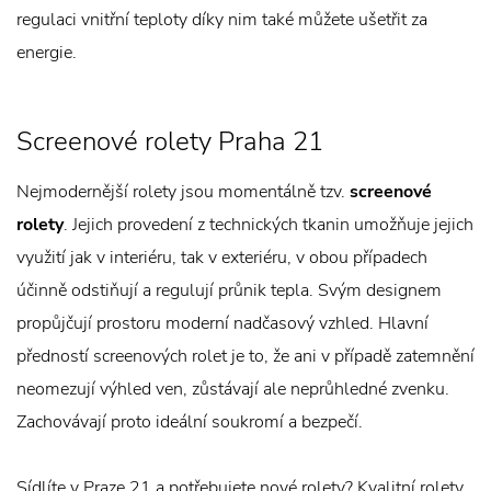
regulaci vnitřní teploty díky nim také můžete ušetřit za
energie.
Screenové rolety Praha 21
Nejmodernější rolety jsou momentálně tzv.
screenové
rolety
. Jejich provedení z technických tkanin umožňuje jejich
využití jak v interiéru, tak v exteriéru, v obou případech
účinně odstiňují a regulují průnik tepla. Svým designem
propůjčují prostoru moderní nadčasový vzhled. Hlavní
předností screenových rolet je to, že ani v případě zatemnění
neomezují výhled ven, zůstávají ale neprůhledné zvenku.
Zachovávají proto ideální soukromí a bezpečí.
Sídlíte v Praze 21 a potřebujete nové rolety? Kvalitní rolety