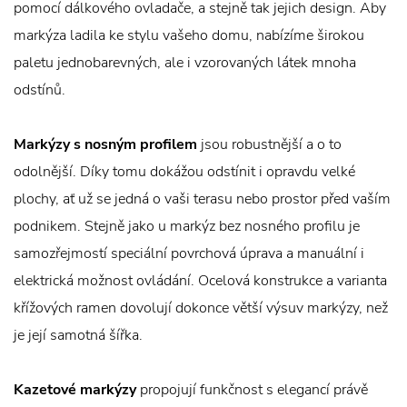
pomocí dálkového ovladače, a stejně tak jejich design. Aby
markýza ladila ke stylu vašeho domu, nabízíme širokou
paletu jednobarevných, ale i vzorovaných látek mnoha
odstínů.
Markýzy s nosným profilem
jsou robustnější a o to
odolnější. Díky tomu dokážou odstínit i opravdu velké
plochy, ať už se jedná o vaši terasu nebo prostor před vaším
podnikem. Stejně jako u markýz bez nosného profilu je
samozřejmostí speciální povrchová úprava a manuální i
elektrická možnost ovládání. Ocelová konstrukce a varianta
křížových ramen dovolují dokonce větší výsuv markýzy, než
je její samotná šířka.
Kazetové markýzy
propojují funkčnost s elegancí právě