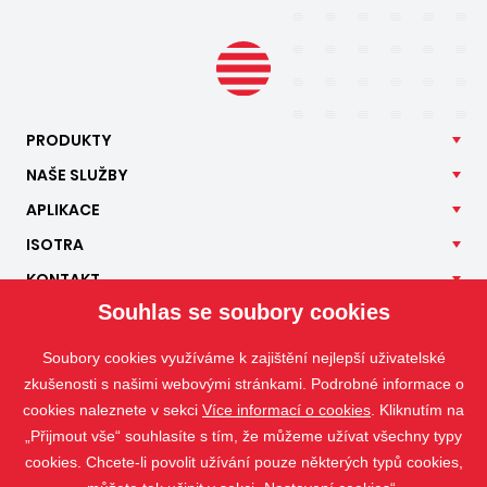
PRODUKTY
NAŠE
SLUŽBY
APLIKACE
ISOTRA
KONTAKT
Souhlas se soubory cookies
Soubory cookies využíváme k zajištění nejlepší uživatelské
zkušenosti s našimi webovými stránkami. Podrobné informace o
cookies naleznete v sekci
Více informací o cookies
. Kliknutím na
„Přijmout vše“ souhlasíte s tím, že můžeme užívat všechny typy
cookies. Chcete-li povolit užívání pouze některých typů cookies,