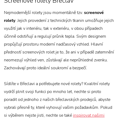
Screenové rolety Břeclav
Nejmodernější rolety jsou momentálně tzv.
screenové
rolety
. Jejich provedení z technických tkanin umožňuje jejich
využití jak v interiéru, tak v exteriéru, v obou případech
účinně odstiňují a regulují průnik tepla. Svým designem
propůjčují prostoru moderní nadčasový vzhled. Hlavní
předností screenových rolet je to, že ani v případě zatemnění
neomezují výhled ven, zůstávají ale neprůhledné zvenku.
Zachovávají proto ideální soukromí a bezpečí.
Sídlíte v Břeclavi a potřebujete nové rolety? Kvalitní rolety
vydrží plnit svoji funkci po mnoho let, nechte si proto
poradit od jednoho z našich břeclavských prodejců, abyste
vybrali přesně ty, které vyhovují vašim požadavkům. Pokud
si výběrem nejste jisti, nechte se také
inspirovat našimi