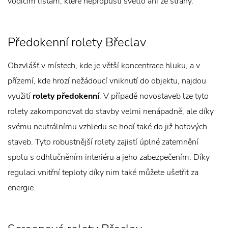
vodícím lištám, které nepropustí světlo ani ze strany.
Předokenní rolety Břeclav
Obzvlášť v místech, kde je větší koncentrace hluku, a v
přízemí, kde hrozí nežádoucí vniknutí do objektu, najdou
využití
rolety předokenní
. V případě novostaveb lze tyto
rolety zakomponovat do stavby velmi nenápadně, ale díky
svému neutrálnímu vzhledu se hodí také do již hotových
staveb. Tyto robustnější rolety zajistí úplné zatemnění
spolu s odhlučněním interiéru a jeho zabezpečením. Díky
regulaci vnitřní teploty díky nim také můžete ušetřit za
energie.