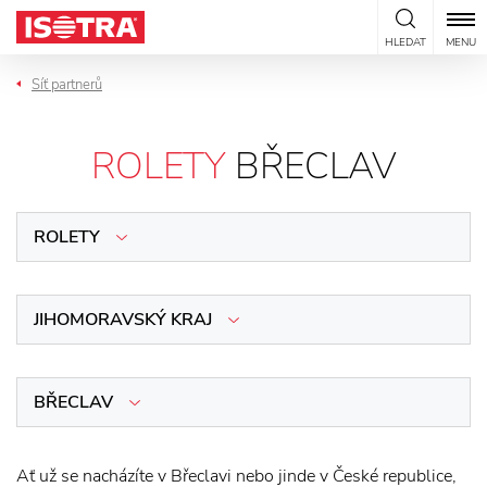
Přeskočit na obsah
HLEDAT
MENU
Síť partnerů
ROLETY
BŘECLAV
ROLETY
JIHOMORAVSKÝ KRAJ
BŘECLAV
Ať už se nacházíte v Břeclavi nebo jinde v České republice,