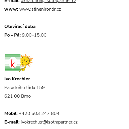
E-mail:
oknarondr@isotrapartner.cz
www:
www.stinenirondr.cz
Otevírací doba
Po - Pá:
9.00–15.00
Ivo Krechler
Palackého třída 159
621 00 Brno
Mobil:
+420 603 247 804
E-mail:
ivokrechler@isotrapartner.cz