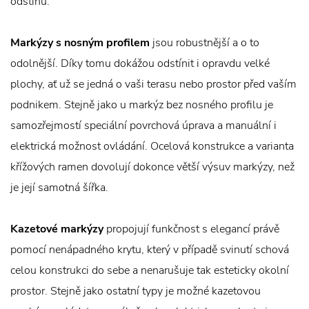
odstínů.
Markýzy s nosným profilem
jsou robustnější a o to
odolnější. Díky tomu dokážou odstínit i opravdu velké
plochy, ať už se jedná o vaši terasu nebo prostor před vaším
podnikem. Stejně jako u markýz bez nosného profilu je
samozřejmostí speciální povrchová úprava a manuální i
elektrická možnost ovládání. Ocelová konstrukce a varianta
křížových ramen dovolují dokonce větší výsuv markýzy, než
je její samotná šířka.
Kazetové markýzy
propojují funkčnost s elegancí právě
pomocí nenápadného krytu, který v případě svinutí schová
celou konstrukci do sebe a nenarušuje tak esteticky okolní
prostor. Stejně jako ostatní typy je možné kazetovou