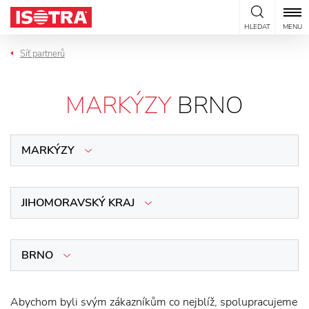
Přeskočit na obsah
HLEDAT
MENU
Síť partnerů
MARKÝZY
BRNO
MARKÝZY
JIHOMORAVSKÝ KRAJ
BRNO
Abychom byli svým zákazníkům co nejblíž, spolupracujeme