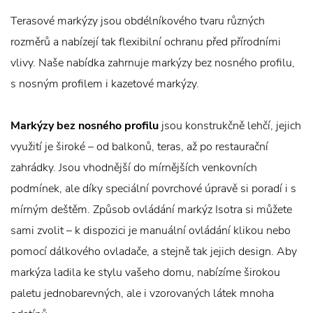
Terasové markýzy jsou obdélníkového tvaru různých
rozměrů a nabízejí tak flexibilní ochranu před přírodními
vlivy. Naše nabídka zahrnuje markýzy bez nosného profilu,
s nosným profilem i kazetové markýzy.
Markýzy bez nosného profilu
jsou konstrukčně lehčí, jejich
využití je široké – od balkonů, teras, až po restaurační
zahrádky. Jsou vhodnější do mírnějších venkovních
podmínek, ale díky speciální povrchové úpravě si poradí i s
mírným deštěm. Způsob ovládání markýz Isotra si můžete
sami zvolit – k dispozici je manuální ovládání klikou nebo
pomocí dálkového ovladače, a stejně tak jejich design. Aby
markýza ladila ke stylu vašeho domu, nabízíme širokou
paletu jednobarevných, ale i vzorovaných látek mnoha