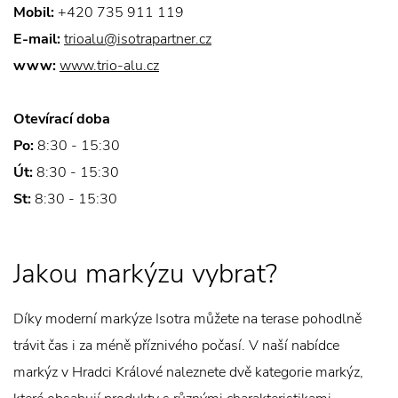
Mobil:
+420 735 911 119
E-mail:
trioalu@isotrapartner.cz
www:
www.trio-alu.cz
Otevírací doba
Po:
8:30 - 15:30
Út:
8:30 - 15:30
St:
8:30 - 15:30
Jakou markýzu vybrat?
Díky moderní markýze Isotra můžete na terase pohodlně
trávit čas i za méně příznivého počasí. V naší nabídce
markýz v Hradci Králové naleznete dvě kategorie markýz,