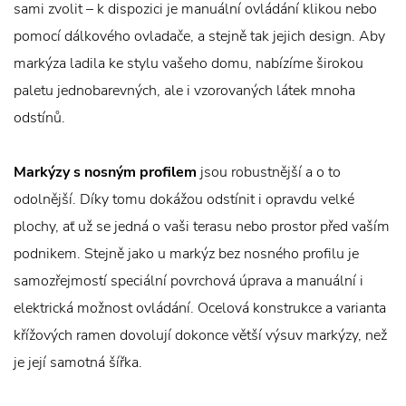
sami zvolit – k dispozici je manuální ovládání klikou nebo
pomocí dálkového ovladače, a stejně tak jejich design. Aby
markýza ladila ke stylu vašeho domu, nabízíme širokou
paletu jednobarevných, ale i vzorovaných látek mnoha
odstínů.
Markýzy s nosným profilem
jsou robustnější a o to
odolnější. Díky tomu dokážou odstínit i opravdu velké
plochy, ať už se jedná o vaši terasu nebo prostor před vaším
podnikem. Stejně jako u markýz bez nosného profilu je
samozřejmostí speciální povrchová úprava a manuální i
elektrická možnost ovládání. Ocelová konstrukce a varianta
křížových ramen dovolují dokonce větší výsuv markýzy, než
je její samotná šířka.