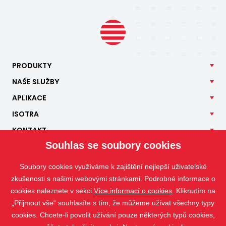
PRODUKTY
NAŠE
SLUŽBY
APLIKACE
ISOTRA
KONTAKT
Souhlas se soubory cookies
Soubory cookies využíváme k zajištění nejlepší uživatelské
zkušenosti s našimi webovými stránkami. Podrobné informace o
cookies naleznete v sekci
Více informací o cookies
. Kliknutím na
„Přijmout vše“ souhlasíte s tím, že můžeme užívat všechny typy
cookies. Chcete-li povolit užívání pouze některých typů cookies,