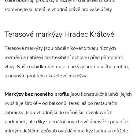
které obsahují produkty s různými charakteristikami.
Porovnejte si, která je vhodná právě pro vaše účely.
Terasové markýzy Hradec Králové
Terasové markýzy jsou obdélníkového tvaru různých
rozměrů a nabízejí tak flexibilní ochranu před přírodními
vlivy. Naše nabídka zahrnuje markýzy bez nosného profilu,
s nosným profilem i kazetové markýzy.
Markýzy bez nosného profilu
jsou konstrukčně lehčí, jejich
využití je široké – od balkonů, teras, až po restaurační
zahrádky. Jsou vhodnější do mírnějších venkovních
podmínek, ale díky speciální povrchové úpravě si poradí i s
mírným deštěm. Způsob ovládání markýz Isotra si můžete