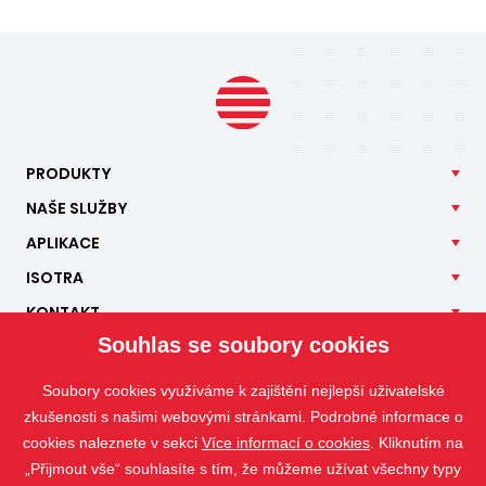
PRODUKTY
NAŠE
SLUŽBY
APLIKACE
ISOTRA
KONTAKT
Souhlas se soubory cookies
Soubory cookies využíváme k zajištění nejlepší uživatelské
zkušenosti s našimi webovými stránkami. Podrobné informace o
cookies naleznete v sekci
Více informací o cookies
. Kliknutím na
„Přijmout vše“ souhlasíte s tím, že můžeme užívat všechny typy