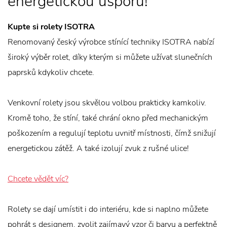
energetickou úsporu!
Kupte si rolety ISOTRA
Renomovaný český výrobce stínící techniky ISOTRA nabízí
široký výběr rolet, díky kterým si můžete užívat slunečních
paprsků kdykoliv chcete.
Venkovní rolety jsou skvělou volbou prakticky kamkoliv.
Kromě toho, že stíní, také chrání okno před mechanickým
poškozením a regulují teplotu uvnitř místnosti, čímž snižují
energetickou zátěž. A také izolují zvuk z rušné ulice!
Chcete vědět víc?
Rolety se dají umístit i do interiéru, kde si naplno můžete
pohrát s designem, zvolit zajímavý vzor či barvu a perfektně