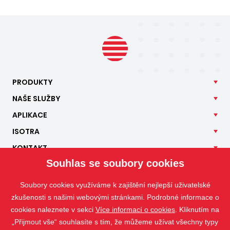
PRODUKTY
NAŠE
SLUŽBY
APLIKACE
ISOTRA
KONTAKT
Souhlas se soubory cookies
Soubory cookies využíváme k zajištění nejlepší uživatelské
zkušenosti s našimi webovými stránkami. Podrobné informace o
cookies naleznete v sekci
Více informací o cookies
. Kliknutím na
„Přijmout vše“ souhlasíte s tím, že můžeme užívat všechny typy