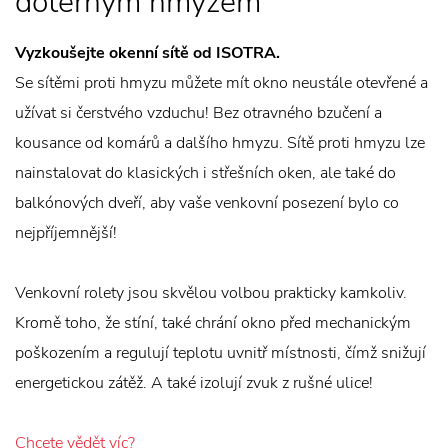
dotěrným hmyzem
Vyzkoušejte okenní sítě od ISOTRA.
Se sítěmi proti hmyzu můžete mít okno neustále otevřené a
užívat si čerstvého vzduchu! Bez otravného bzučení a
kousance od komárů a dalšího hmyzu. Sítě proti hmyzu lze
nainstalovat do klasických i střešních oken, ale také do
balkónových dveří, aby vaše venkovní posezení bylo co
nejpříjemnější!
Venkovní rolety jsou skvělou volbou prakticky kamkoliv.
Kromě toho, že stíní, také chrání okno před mechanickým
poškozením a regulují teplotu uvnitř místnosti, čímž snižují
energetickou zátěž. A také izolují zvuk z rušné ulice!
Chcete vědět víc?