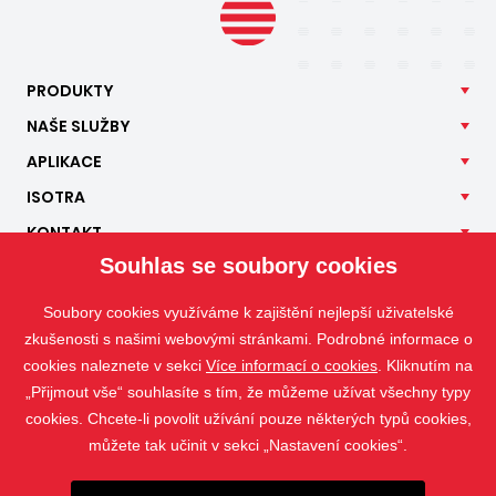
PRODUKTY
NAŠE
SLUŽBY
APLIKACE
ISOTRA
KONTAKT
Souhlas se soubory cookies
Soubory cookies využíváme k zajištění nejlepší uživatelské
zkušenosti s našimi webovými stránkami. Podrobné informace o
cookies naleznete v sekci
Více informací o cookies
. Kliknutím na
„Přijmout vše“ souhlasíte s tím, že můžeme užívat všechny typy
cookies. Chcete-li povolit užívání pouze některých typů cookies,
můžete tak učinit v sekci „Nastavení cookies“.