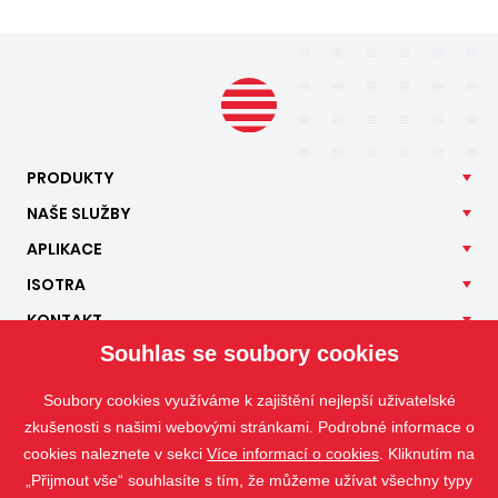
PRODUKTY
NAŠE
SLUŽBY
APLIKACE
ISOTRA
KONTAKT
Souhlas se soubory cookies
Soubory cookies využíváme k zajištění nejlepší uživatelské
zkušenosti s našimi webovými stránkami. Podrobné informace o
cookies naleznete v sekci
Více informací o cookies
. Kliknutím na
„Přijmout vše“ souhlasíte s tím, že můžeme užívat všechny typy