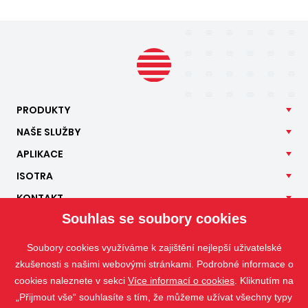
PRODUKTY
NAŠE
SLUŽBY
APLIKACE
ISOTRA
KONTAKT
Souhlas se soubory cookies
Soubory cookies využíváme k zajištění nejlepší uživatelské
zkušenosti s našimi webovými stránkami. Podrobné informace o
cookies naleznete v sekci
Více informací o cookies
. Kliknutím na
„Přijmout vše“ souhlasíte s tím, že můžeme užívat všechny typy