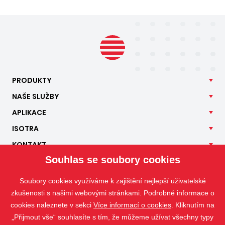
PRODUKTY
NAŠE
SLUŽBY
APLIKACE
ISOTRA
KONTAKT
Souhlas se soubory cookies
Soubory cookies využíváme k zajištění nejlepší uživatelské
zkušenosti s našimi webovými stránkami. Podrobné informace o
cookies naleznete v sekci
Více informací o cookies
. Kliknutím na
„Přijmout vše“ souhlasíte s tím, že můžeme užívat všechny typy