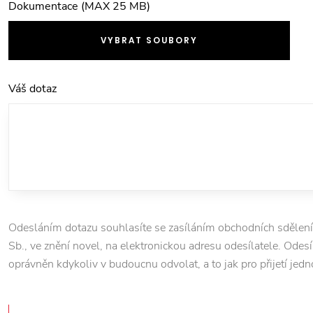
Dokumentace (MAX 25 MB)
VYBRAT SOUBORY
Váš dotaz
Odesláním dotazu souhlasíte se zasíláním obchodních sdělení
Sb., ve znění novel, na elektronickou adresu odesílatele. Odesí
oprávněn kdykoliv v budoucnu odvolat, a to jak pro přijetí jedn