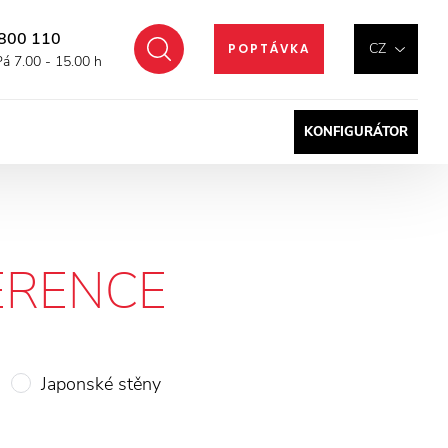
800 110
Hledat
CZ
POPTÁVKA
Pá 7.00 - 15.00 h
KONFIGURÁTOR
ERENCE
Japonské stěny