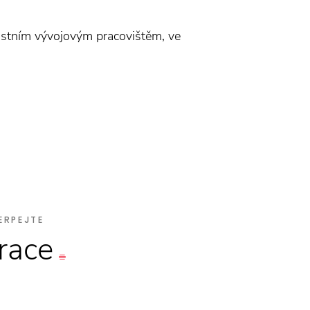
astním vývojovým pracovištěm, ve
ERPEJTE
irace