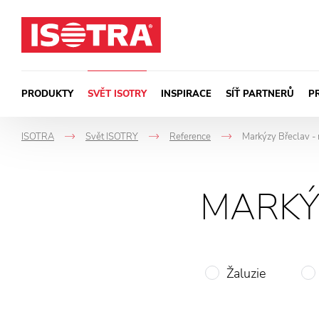
Přeskočit na obsah
PRODUKTY
SVĚT ISOTRY
INSPIRACE
SÍŤ PARTNERŮ
P
ISOTRA
Svět ISOTRY
Reference
Markýzy Břeclav - 
->
->
->
MARKÝ
Žaluzie