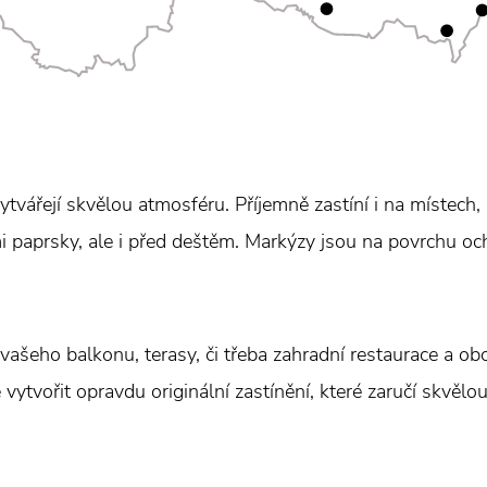
tvářejí skvělou atmosféru. Příjemně zastíní i na místech,
mi paprsky, ale i před deštěm. Markýzy jsou na povrchu oc
ašeho balkonu, terasy, či třeba zahradní restaurace a o
 vytvořit opravdu originální zastínění, které zaručí skvělo