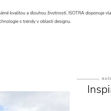
mé kvalitou a dlouhou životností. ISOTRA disponuje vl
hnologie s trendy v oblasti designu.
NAČ
Insp