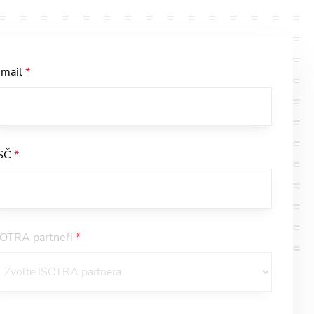
-mail
*
SČ
*
SOTRA partneři
*