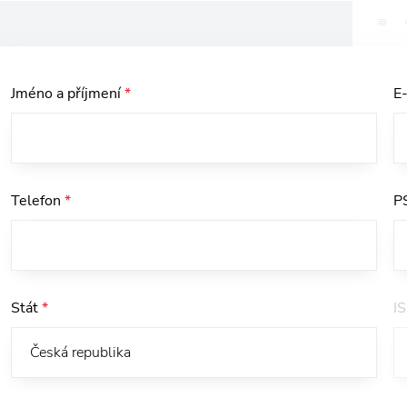
Jméno a příjmení
*
E
Telefon
*
P
Stát
*
I