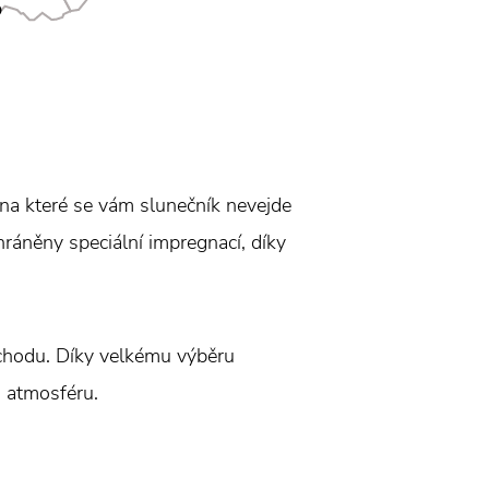
 na které se vám slunečník nevejde
hráněny speciální impregnací, díky
bchodu. Díky velkému výběru
u atmosféru.