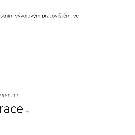
astním vývojovým pracovištěm, ve
ERPEJTE
irace