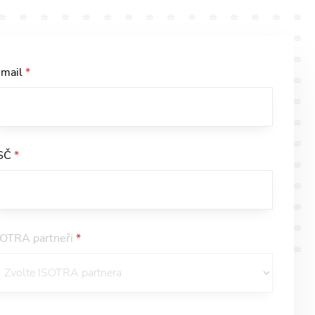
-mail
*
SČ
*
SOTRA partneři
*