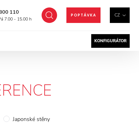
800 110
Hledat
CZ
POPTÁVKA
Pá 7.00 - 15.00 h
KONFIGURÁTOR
ERENCE
Japonské stěny