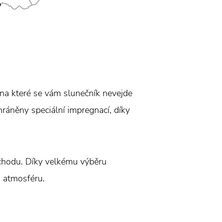
 na které se vám slunečník nevejde
hráněny speciální impregnací, díky
bchodu. Díky velkému výběru
u atmosféru.