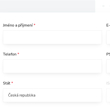
Jméno a příjmení
*
E
Telefon
*
P
Stát
*
I