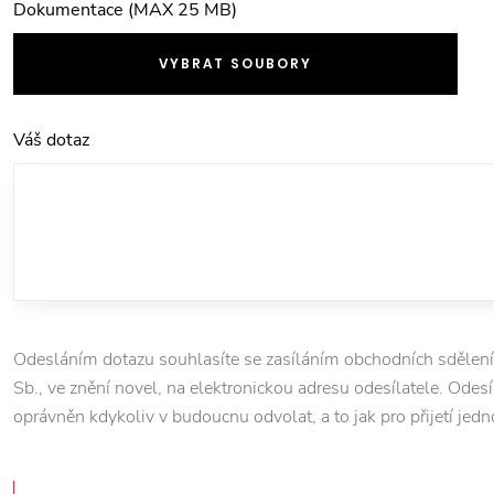
Dokumentace (MAX 25 MB)
VYBRAT SOUBORY
Váš dotaz
Odesláním dotazu souhlasíte se zasíláním obchodních sdělení
Sb., ve znění novel, na elektronickou adresu odesílatele. Odesí
oprávněn kdykoliv v budoucnu odvolat, a to jak pro přijetí jedn