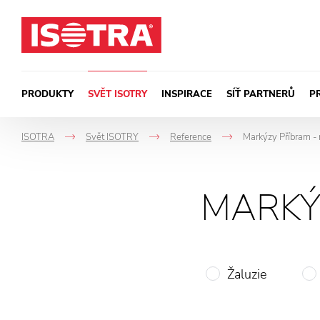
Přeskočit na obsah
PRODUKTY
SVĚT ISOTRY
INSPIRACE
SÍŤ PARTNERŮ
P
ISOTRA
Svět ISOTRY
Reference
Markýzy Příbram - 
->
->
->
MARKÝ
Žaluzie