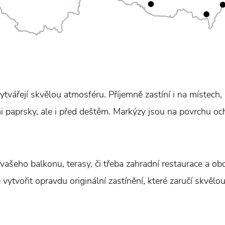
tvářejí skvělou atmosféru. Příjemně zastíní i na místech,
mi paprsky, ale i před deštěm. Markýzy jsou na povrchu oc
ašeho balkonu, terasy, či třeba zahradní restaurace a o
 vytvořit opravdu originální zastínění, které zaručí skvělo