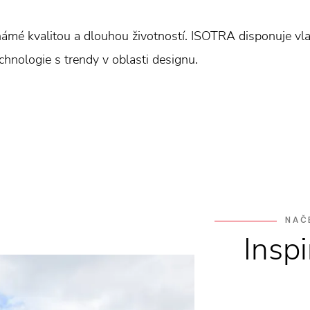
mé kvalitou a dlouhou životností. ISOTRA disponuje vl
hnologie s trendy v oblasti designu.
NAČ
Insp