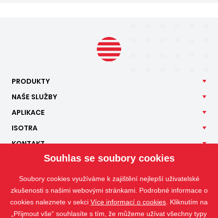
PRODUKTY
NAŠE
SLUŽBY
APLIKACE
ISOTRA
KONTAKT
Souhlas se soubory cookies
Soubory cookies využíváme k zajištění nejlepší uživatelské
zkušenosti s našimi webovými stránkami. Podrobné informace o
cookies naleznete v sekci
Více informací o cookies
. Kliknutím na
„Přijmout vše“ souhlasíte s tím, že můžeme užívat všechny typy