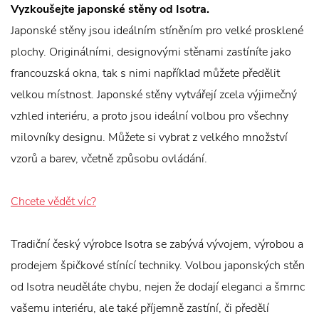
Vyzkoušejte japonské stěny od Isotra.
Japonské stěny jsou ideálním stíněním pro velké prosklené
plochy. Originálními, designovými stěnami zastíníte jako
francouzská okna, tak s nimi například můžete předělit
velkou místnost. Japonské stěny vytvářejí zcela výjimečný
vzhled interiéru, a proto jsou ideální volbou pro všechny
milovníky designu. Můžete si vybrat z velkého množství
vzorů a barev, včetně způsobu ovládání.
Chcete vědět víc?
Tradiční český výrobce Isotra se zabývá vývojem, výrobou a
prodejem špičkové stínící techniky. Volbou japonských stěn
od Isotra neuděláte chybu, nejen že dodají eleganci a šmrnc
vašemu interiéru, ale také příjemně zastíní, či předělí