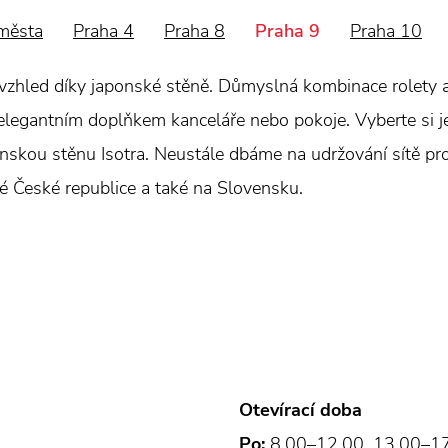
města
Praha 4
Praha 8
Praha 9
Praha 10
vzhled díky japonské stěně. Důmyslná kombinace rolety a ž
 elegantním doplňkem kanceláře nebo pokoje. Vyberte si 
onskou stěnu Isotra. Neustále dbáme na udržování sítě prod
lé České republice a také na Slovensku.
Otevírací doba
Po:
8.00–12.00, 13.00–1