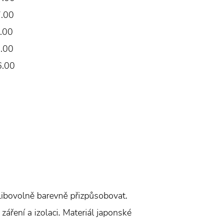
7.00
.00
.00
6.00
 libovolně barevně přizpůsobovat.
záření a izolaci. Materiál japonské