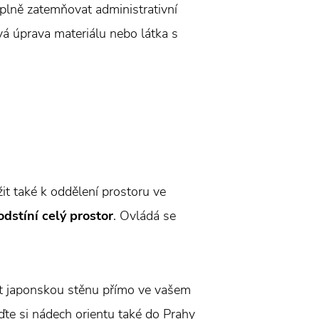
úplně zatemňovat administrativní
vá úprava materiálu nebo látka s
it také k oddělení prostoru ve
dstíní celý prostor
. Ovládá se
rat japonskou stěnu přímo ve vašem
eďte si nádech orientu také do Prahy