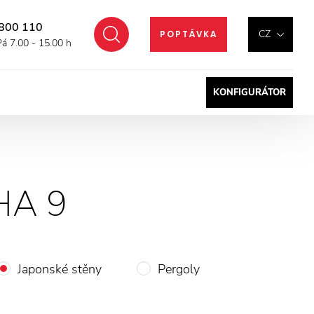
800 110
Hledat
CZ
POPTÁVKA
Pá 7.00 - 15.00 h
KONFIGURÁTOR
A 9
Japonské stěny
Pergoly