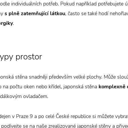
podle individuálních potřeb. Pokud například potřebujete 
ěny
s plně zatemňující látkou
, často se také hodí nehořla
ergiky
.
ypy prostor
aponská stěna snadněji především velké plochy. Může slouž
o na počtu oken nebo křídel, japonská stěna
komplexně o
dálkovým ovladačem.
rodejen v Praze 9 a po celé České republice si můžete vyb
m, podívejte se na naše zrealizované japonské stěny a přiv