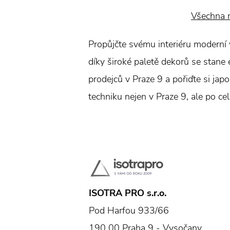
Všechna 
Propůjčte svému interiéru moderní 
díky široké paletě dekorů se stane
prodejců v Praze 9 a pořiďte si jap
techniku nejen v Praze 9, ale po ce
ISOTRA PRO s.r.o.
Pod Harfou 933/66
190 00 Praha 9 - Vysočany