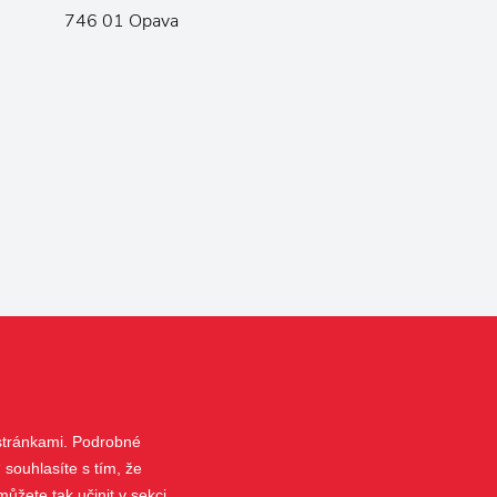
746 01 Opava
 stránkami. Podrobné
 souhlasíte s tím, že
ůžete tak učinit v sekci