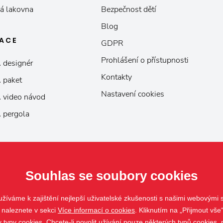
á lakovna
Bezpečnost dětí
Blog
KACE
GDPR
Prohlášení o přístupnosti
 designér
Kontakty
 paket
Nastavení cookies
 video návod
 pergola
Souhlas se soubory cookies
žíváme k zajištění nejlepší uživatelské zkušenosti s našimi webovými
 naleznete v sekci
Více informací o cookies
. Kliknutím na „Přijmout vše“
ypy cookies. Chcete-li povolit užívání pouze některých typů cookies, m