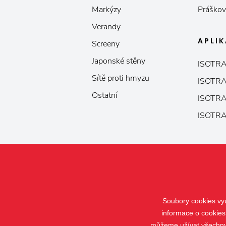
Markýzy
Práškov
Verandy
APLI
Screeny
Japonské stěny
ISOTRA
Sítě proti hmyzu
ISOTRA
Ostatní
ISOTRA
ISOTRA
Soubory cookies vyu
informace o cookies
můžeme užívat všechny t