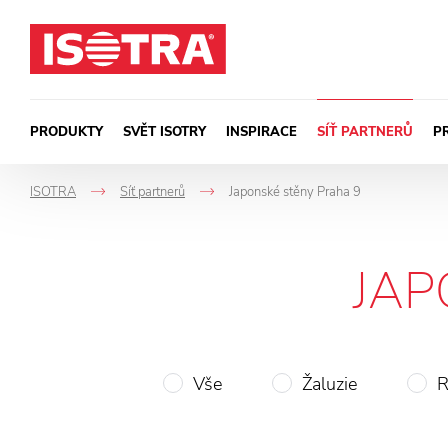
Přeskočit na obsah
PRODUKTY
SVĚT ISOTRY
INSPIRACE
SÍŤ PARTNERŮ
P
ISOTRA
Síť partnerů
Japonské stěny Praha 9
->
->
JAP
Vše
Žaluzie
R