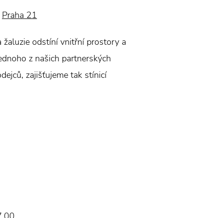
Praha 21
aluzie odstíní vnitřní prostory a
jednoho z našich partnerských
ejců, zajišťujeme tak stínicí
7.00