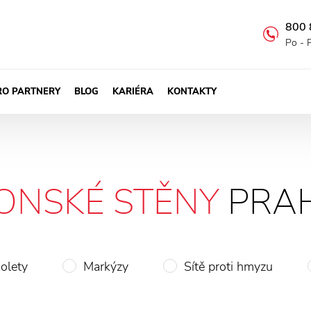
800 
Po - 
RO PARTNERY
BLOG
KARIÉRA
KONTAKTY
ONSKÉ STĚNY
PRAH
olety
Markýzy
Sítě proti hmyzu