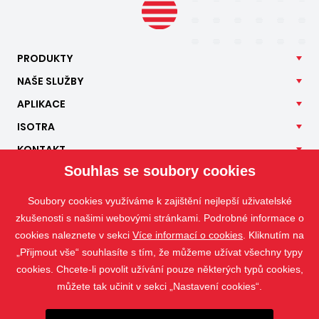
PRODUKTY
NAŠE
SLUŽBY
APLIKACE
ISOTRA
KONTAKT
Souhlas se soubory cookies
Soubory cookies využíváme k zajištění nejlepší uživatelské
zkušenosti s našimi webovými stránkami. Podrobné informace o
cookies naleznete v sekci
Více informací o cookies
. Kliknutím na
„Přijmout vše“ souhlasíte s tím, že můžeme užívat všechny typy
cookies. Chcete-li povolit užívání pouze některých typů cookies,
můžete tak učinit v sekci „Nastavení cookies“.