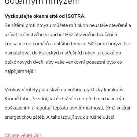
dotěrným hmyzem
Vyzkoušejte okenní sítě od ISOTRA.
Se sítěmi proti hmyzu můžete mít okno neustále otevřené a
užívat si čerstvého vzduchu! Bez otravného bzučení a
kousance od komárů a dalšího hmyzu. Sítě proti hmyzu lze
nainstalovat do klasických i střešních oken, ale také do
balkónových dveří, aby vaše venkovní posezení bylo co
nejpříjemnější!
Venkovní rolety jsou skvělou volbou prakticky kamkoliv.
Kromě toho, že stíní, také chrání okno před mechanickým
poškozením a regulují teplotu uvnitř místnosti, čímž snižují
energetickou zátěž. A také izolují zvuk z rušné ulice!
Chcete vědět víc?