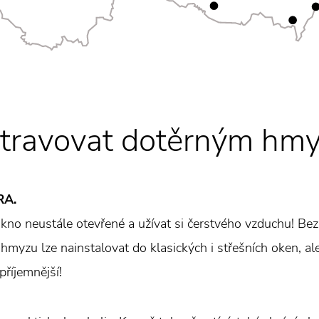
otravovat dotěrným hm
RA.
kno neustále otevřené a užívat si čerstvého vzduchu! Be
hmyzu lze nainstalovat do klasických i střešních oken, al
příjemnější!