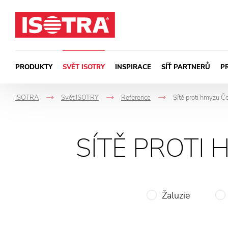
Přeskočit na obsah
PRODUKTY
SVĚT ISOTRY
INSPIRACE
SÍŤ PARTNERŮ
P
ISOTRA
Svět ISOTRY
Reference
Sítě proti hmyzu Če
->
->
->
SÍTĚ PROTI 
Žaluzie