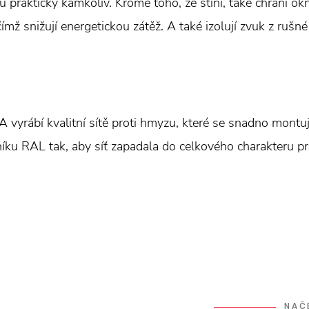
u prakticky kamkoliv. Kromě toho, že stíní, také chrání
čímž snižují energetickou zátěž. A také izolují zvuk z rušné 
rábí kvalitní sítě proti hmyzu, které se snadno montují
níku RAL tak, aby síť zapadala do celkového charakteru pr
NAČ