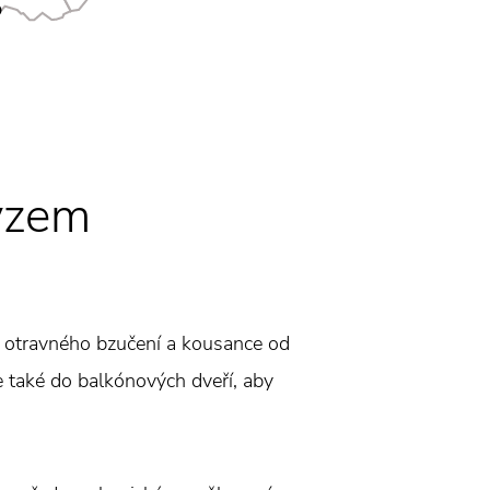
yzem
z otravného bzučení a kousance od
e také do balkónových dveří, aby