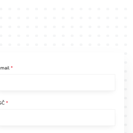
-mail
*
SČ
*