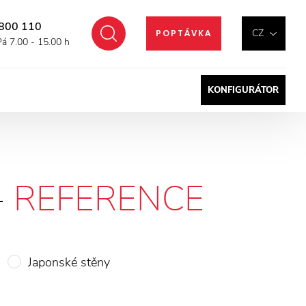
800 110
Hledat
CZ
POPTÁVKA
Pá 7.00 - 15.00 h
KONFIGURÁTOR
-
REFERENCE
Japonské stěny