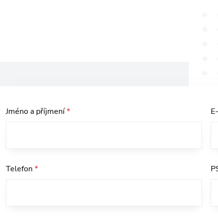
Jméno a příjmení
*
E
Telefon
*
P