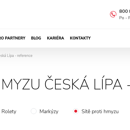
800 
Po - 
RO PARTNERY
BLOG
KARIÉRA
KONTAKTY
ská Lípa - reference
HMYZU ČESKÁ LÍPA 
Rolety
Markýzy
Sítě proti hmyzu