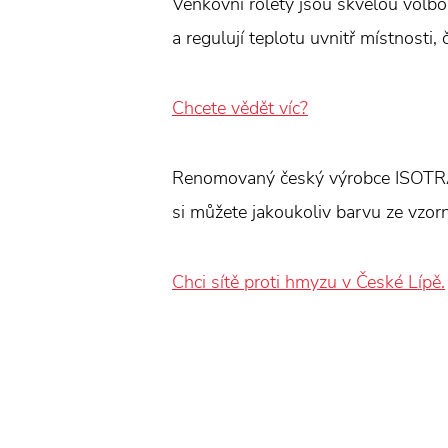
Venkovní rolety jsou skvělou volbo
a regulují teplotu uvnitř místnosti, 
Chcete vědět víc?
Renomovaný český výrobce ISOTRA vy
si můžete jakoukoliv barvu ze vzor
Chci sítě proti hmyzu v České Lípě.