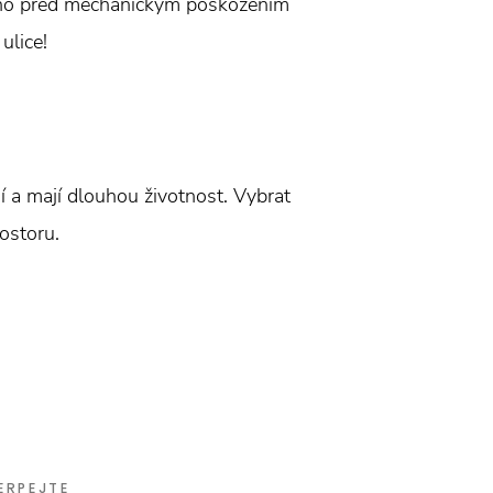
 okno před mechanickým poškozením
ulice!
 a mají dlouhou životnost. Vybrat
ostoru.
ERPEJTE