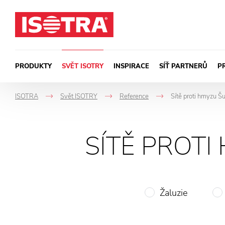
Přeskočit na obsah
PRODUKTY
SVĚT ISOTRY
INSPIRACE
SÍŤ PARTNERŮ
P
ISOTRA
Svět ISOTRY
Reference
Sítě proti hmyzu Š
->
->
->
SÍTĚ PROT
Žaluzie