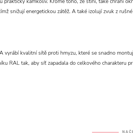
u prakticky kamkoliv. Kromě toho, že stíní, také chrání
čímž snižují energetickou zátěž. A také izolují zvuk z rušné 
rábí kvalitní sítě proti hmyzu, které se snadno montují
níku RAL tak, aby síť zapadala do celkového charakteru pr
NAČ