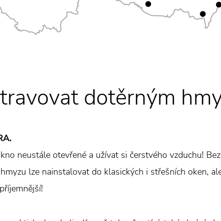
otravovat dotěrným hm
RA.
kno neustále otevřené a užívat si čerstvého vzduchu! Be
hmyzu lze nainstalovat do klasických i střešních oken, al
příjemnější!