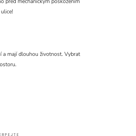
 okno před mechanickým poškozením
ulice!
 a mají dlouhou životnost. Vybrat
ostoru.
ERPEJTE