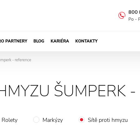
800 
Po - 
RO PARTNERY
BLOG
KARIÉRA
KONTAKTY
umperk - reference
I HMYZU ŠUMPERK -
Rolety
Markýzy
Sítě proti hmyzu