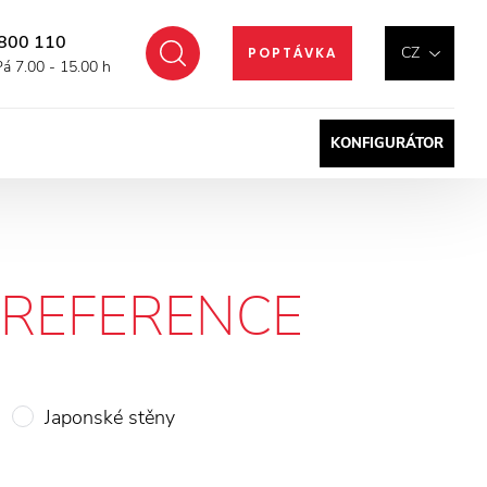
800 110
Hledat
CZ
POPTÁVKA
Pá 7.00 - 15.00 h
KONFIGURÁTOR
REFERENCE
Japonské stěny