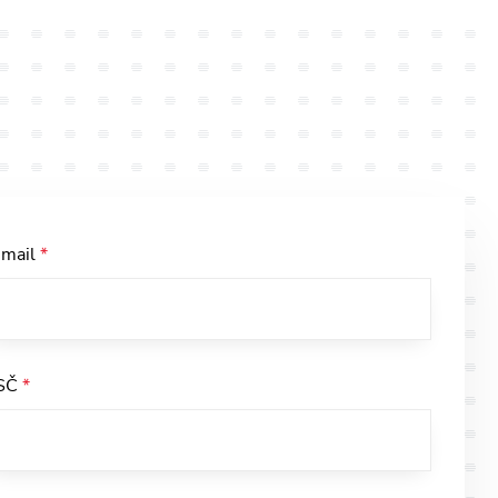
-mail
*
SČ
*