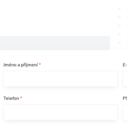
Jméno a příjmení
*
E
Telefon
*
P