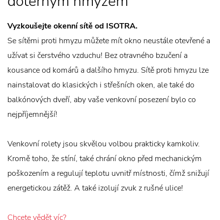
dotěrným hmyzem
Vyzkoušejte okenní sítě od ISOTRA.
Se sítěmi proti hmyzu můžete mít okno neustále otevřené a
užívat si čerstvého vzduchu! Bez otravného bzučení a
kousance od komárů a dalšího hmyzu. Sítě proti hmyzu lze
nainstalovat do klasických i střešních oken, ale také do
balkónových dveří, aby vaše venkovní posezení bylo co
nejpříjemnější!
Venkovní rolety jsou skvělou volbou prakticky kamkoliv.
Kromě toho, že stíní, také chrání okno před mechanickým
poškozením a regulují teplotu uvnitř místnosti, čímž snižují
energetickou zátěž. A také izolují zvuk z rušné ulice!
Chcete vědět víc?