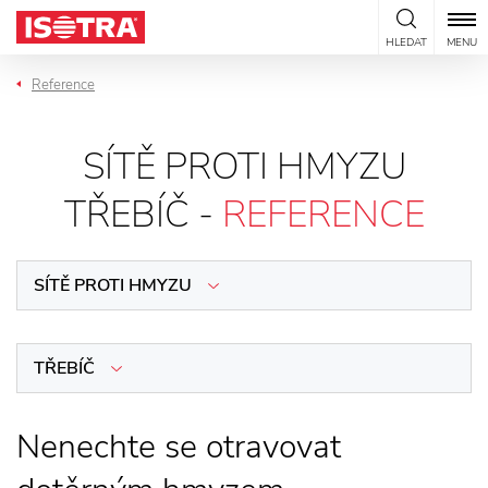
Přeskočit na obsah
HLEDAT
MENU
Reference
SÍTĚ PROTI HMYZU
TŘEBÍČ -
REFERENCE
SÍTĚ PROTI HMYZU
TŘEBÍČ
Nenechte se otravovat