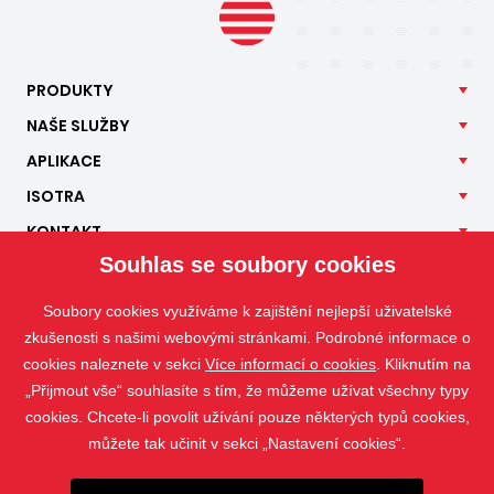
PRODUKTY
NAŠE
SLUŽBY
APLIKACE
ISOTRA
KONTAKT
Souhlas se soubory cookies
Soubory cookies využíváme k zajištění nejlepší uživatelské
zkušenosti s našimi webovými stránkami. Podrobné informace o
cookies naleznete v sekci
Více informací o cookies
. Kliknutím na
„Přijmout vše“ souhlasíte s tím, že můžeme užívat všechny typy
cookies. Chcete-li povolit užívání pouze některých typů cookies,
můžete tak učinit v sekci „Nastavení cookies“.