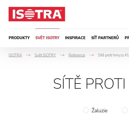
Přeskočit na obsah
PRODUKTY
SVĚT ISOTRY
INSPIRACE
SÍŤ PARTNERŮ
P
ISOTRA
Svět ISOTRY
Reference
Sítě proti hmyzu Kl
->
->
->
SÍTĚ PROT
Žaluzie