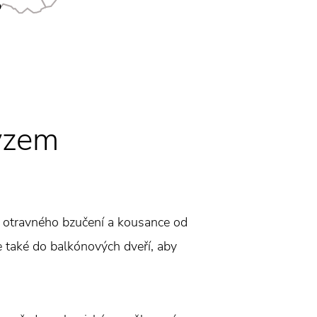
yzem
z otravného bzučení a kousance od
e také do balkónových dveří, aby