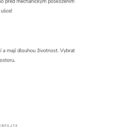
 okno před mechanickým poškozením
ulice!
 a mají dlouhou životnost. Vybrat
ostoru.
ERPEJTE