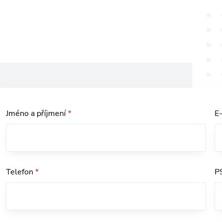
Jméno a příjmení
*
E
Telefon
*
P