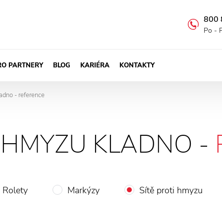
800 
Po - 
RO PARTNERY
BLOG
KARIÉRA
KONTAKTY
adno - reference
I HMYZU KLADNO -
Rolety
Markýzy
Sítě proti hmyzu