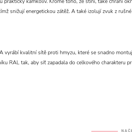
u prakticky kamkoliv. Kromě toho, že stíní, také chrání
čímž snižují energetickou zátěž. A také izolují zvuk z rušné 
rábí kvalitní sítě proti hmyzu, které se snadno montují
níku RAL tak, aby síť zapadala do celkového charakteru pr
NAČ