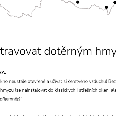
otravovat dotěrným hm
RA.
kno neustále otevřené a užívat si čerstvého vzduchu! Be
hmyzu lze nainstalovat do klasických i střešních oken, al
příjemnější!