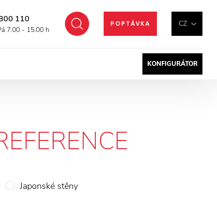
800 110
Hledat
CZ
POPTÁVKA
Pá 7.00 - 15.00 h
KONFIGURÁTOR
REFERENCE
Japonské stěny