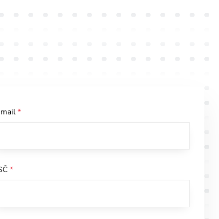
-mail
*
SČ
*