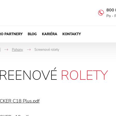
800 
Po - 
RO PARTNERY
BLOG
KARIÉRA
KONTAKTY
í
Pohony
Screenové rolety
->
->
REENOVÉ
ROLETY
CKER C18 Plus.pdf