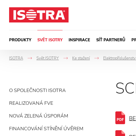
Přeskočit na obsah
PRODUKTY
SVĚT ISOTRY
INSPIRACE
SÍŤ PARTNERŮ
P
ISOTRA
Svět ISOTRY
Ke stažení
Elektropříslušenstv
->
->
->
SC
O SPOLEČNOSTI ISOTRA
REALIZOVANÁ FVE
NOVÁ ZELENÁ ÚSPORÁM
BE
FINANCOVÁNÍ STÍNĚNÍ ÚVĚREM