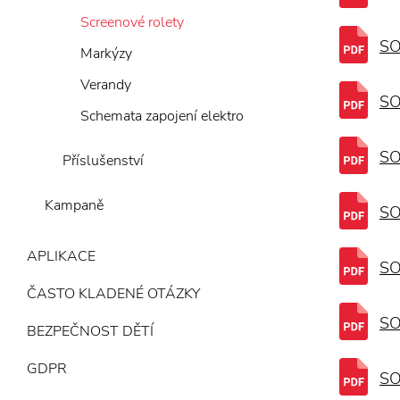
Screenové rolety
SO
Markýzy
Verandy
SO
Schemata zapojení elektro
SO
Příslušenství
Kampaně
SO
APLIKACE
SO
ČASTO KLADENÉ OTÁZKY
SO
BEZPEČNOST DĚTÍ
GDPR
SO