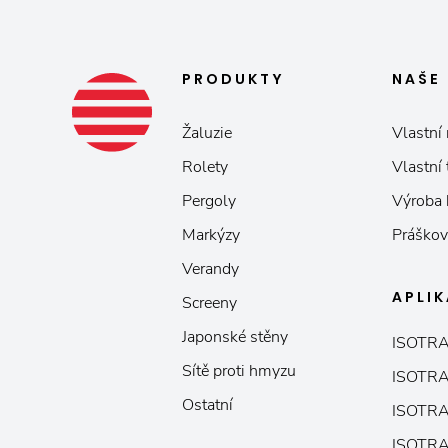
PRODUKTY
NAŠE
Žaluzie
Vlastní 
Rolety
Vlastní
Pergoly
Výroba
Markýzy
Práškov
Verandy
APLI
Screeny
Japonské stěny
ISOTRA
Sítě proti hmyzu
ISOTRA
Ostatní
ISOTRA
ISOTRA