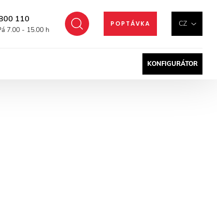
800 110
Hledat
CZ
POPTÁVKA
Pá 7.00 - 15.00 h
KONFIGURÁTOR