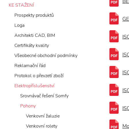
BE
KE STAŽENÍ
Prospekty produktů
GE
Loga
Architekti CAD, BIM
IS
Certifikáty kvality
IS
Všeobecné obchodní podmínky
Reklamační řád
IS
Protokol o převzetí zboží
Elektropříslušenství
IS
Srovnávač řešení Somfy
Pohony
IS
Venkovní žaluzie
Mo
Venkovní rolety