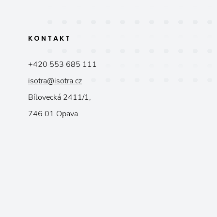
KONTAKT
+420 553 685 111
isotra@isotra.cz
Bílovecká 2411/1,
746 01 Opava