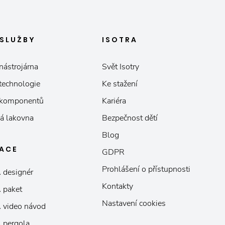
SLUŽBY
ISOTRA
nástrojárna
Svět Isotry
 technologie
Ke stažení
 komponentů
Kariéra
á lakovna
Bezpečnost dětí
Blog
KACE
GDPR
Prohlášení o přístupnosti
 designér
Kontakty
 paket
Nastavení cookies
 video návod
 pergola