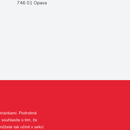
746 01 Opava
 stránkami. Podrobné
 souhlasíte s tím, že
ůžete tak učinit v sekci