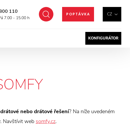
800 110
Hledat
CZ
POPTÁVKA
Pá 7.00 - 15.00 h
KONFIGURÁTOR
SOMFY
drátové nebo drátové řešení
? Na níže uvedeném
dy. Navštívit web
somfy.cz
.