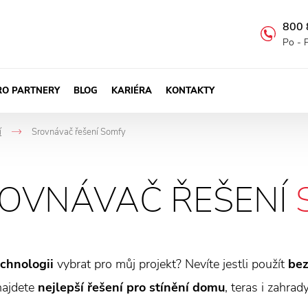
800 
Po - 
RO PARTNERY
BLOG
KARIÉRA
KONTAKTY
í
Srovnávač řešení Somfy
->
OVNÁVAČ ŘEŠENÍ
echnologii
vybrat pro můj projekt? Nevíte jestli použít
bez
najdete
nejlepší řešení pro stínění domu
, teras i zahra