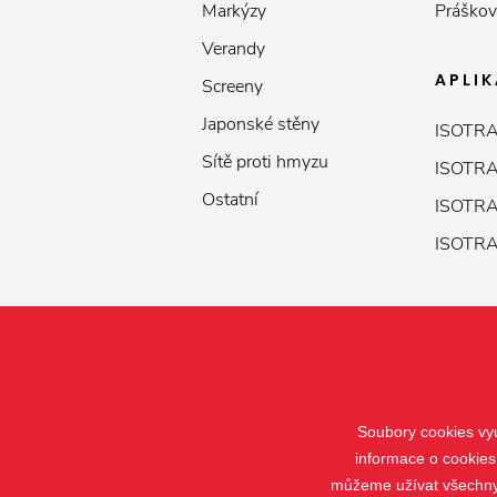
Markýzy
Práškov
Verandy
APLI
Screeny
Japonské stěny
ISOTRA
Sítě proti hmyzu
ISOTRA
Ostatní
ISOTRA
ISOTRA
Soubory cookies vyu
informace o cookies
můžeme užívat všechny t