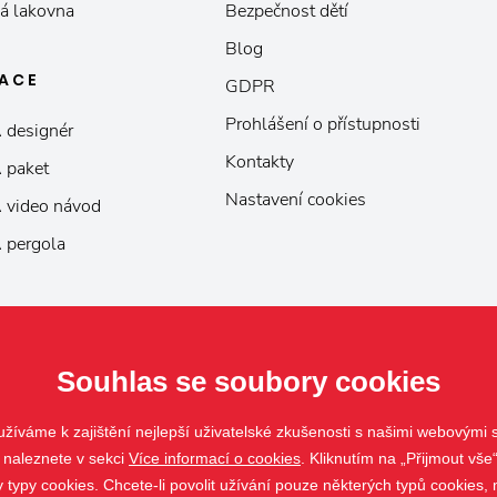
á lakovna
Bezpečnost dětí
Blog
KACE
GDPR
Prohlášení o přístupnosti
 designér
Kontakty
 paket
Nastavení cookies
 video návod
 pergola
Souhlas se soubory cookies
žíváme k zajištění nejlepší uživatelské zkušenosti s našimi webovými
 naleznete v sekci
Více informací o cookies
. Kliknutím na „Přijmout vše“
ypy cookies. Chcete-li povolit užívání pouze některých typů cookies, m