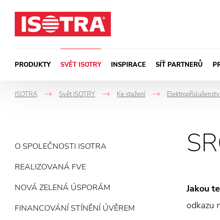
Přeskočit na obsah
PRODUKTY
SVĚT ISOTRY
INSPIRACE
SÍŤ PARTNERŮ
P
ISOTRA
Svět ISOTRY
Ke stažení
Elektropříslušenstv
->
->
->
SR
O SPOLEČNOSTI ISOTRA
REALIZOVANÁ FVE
NOVÁ ZELENÁ ÚSPORÁM
Jakou t
odkazu 
FINANCOVÁNÍ STÍNĚNÍ ÚVĚREM