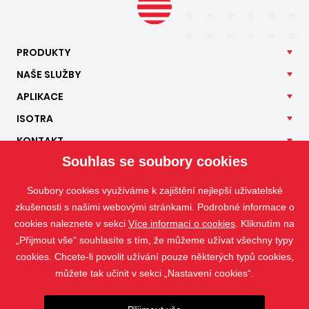
PRODUKTY
NAŠE
SLUŽBY
APLIKACE
ISOTRA
KONTAKT
Souhlas se soubory cookies
Soubory cookies využíváme k zajištění nejlepší uživatelské
zkušenosti s našimi webovými stránkami. Podrobné informace o
cookies naleznete v sekci
Více informací o cookies
. Kliknutím na
„Přijmout vše“ souhlasíte s tím, že můžeme užívat všechny typy
cookies. Chcete-li povolit užívání pouze některých typů cookies,
můžete tak učinit v sekci „Nastavení cookies“.