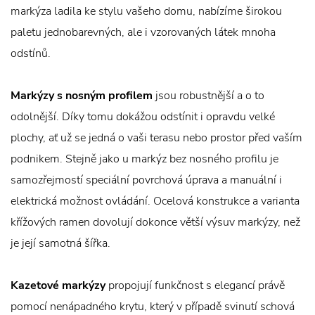
markýza ladila ke stylu vašeho domu, nabízíme širokou
paletu jednobarevných, ale i vzorovaných látek mnoha
odstínů.
Markýzy s nosným profilem
jsou robustnější a o to
odolnější. Díky tomu dokážou odstínit i opravdu velké
plochy, ať už se jedná o vaši terasu nebo prostor před vaším
podnikem. Stejně jako u markýz bez nosného profilu je
samozřejmostí speciální povrchová úprava a manuální i
elektrická možnost ovládání. Ocelová konstrukce a varianta
křížových ramen dovolují dokonce větší výsuv markýzy, než
je její samotná šířka.
Kazetové markýzy
propojují funkčnost s elegancí právě
pomocí nenápadného krytu, který v případě svinutí schová