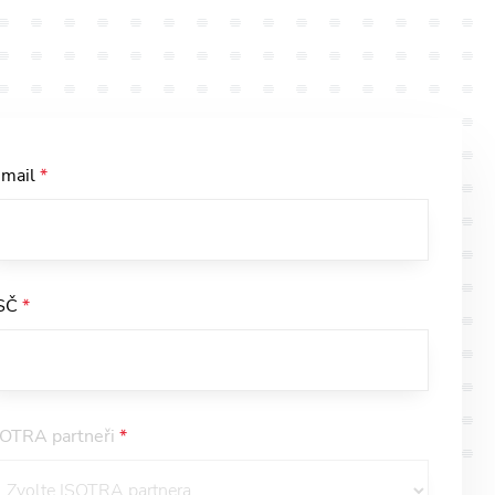
-mail
*
SČ
*
SOTRA partneři
*