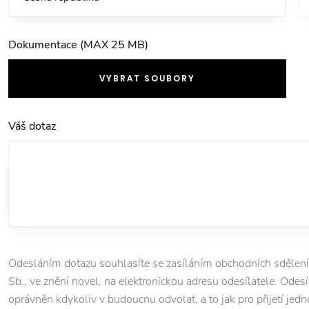
Dokumentace (MAX 25 MB)
VYBRAT SOUBORY
Váš dotaz
Odesláním dotazu souhlasíte se zasíláním obchodních sdělení
Sb., ve znění novel, na elektronickou adresu odesílatele. Odesí
oprávněn kdykoliv v budoucnu odvolat, a to jak pro přijetí jedn