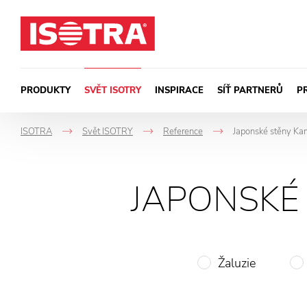
Přeskočit na obsah
PRODUKTY
SVĚT ISOTRY
INSPIRACE
SÍŤ PARTNERŮ
P
ISOTRA
Svět ISOTRY
Reference
Japonské stěny Kar
->
->
->
JAPONSKÉ 
Žaluzie