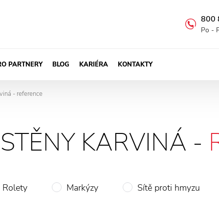
800 
Po - 
RO PARTNERY
BLOG
KARIÉRA
KONTAKTY
viná - reference
STĚNY KARVINÁ -
Rolety
Markýzy
Sítě proti hmyzu