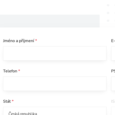
Jméno a příjmení
*
E
Telefon
*
P
Stát
*
I