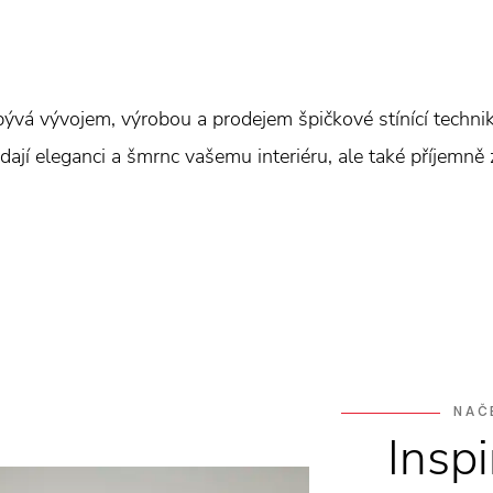
abývá vývojem, výrobou a prodejem špičkové stínící techn
ají eleganci a šmrnc vašemu interiéru, ale také příjemně za
NAČ
Insp