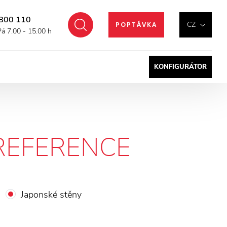
800 110
Hledat
CZ
POPTÁVKA
Pá 7.00 - 15.00 h
KONFIGURÁTOR
REFERENCE
Japonské stěny