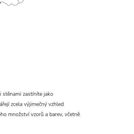
 stěnami zastíníte jako
ářejí zcela výjimečný vzhled
kého množství vzorů a barev, včetně