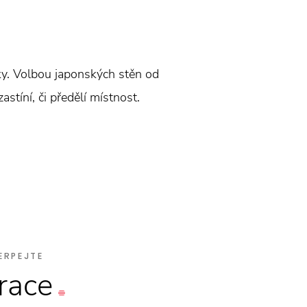
iky. Volbou japonských stěn od
stíní, či předělí místnost.
ERPEJTE
irace