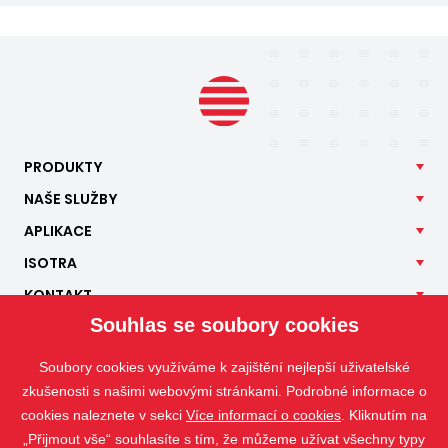
PRODUKTY
NAŠE
SLUŽBY
APLIKACE
ISOTRA
KONTAKT
Souhlas se soubory cookies
Soubory cookies využíváme k zajištění nejlepší uživatelské
zkušenosti s našimi webovými stránkami. Podrobné informace o
cookies naleznete v sekci
Více informací o cookies
. Kliknutím na
„Přijmout vše“ souhlasíte s tím, že můžeme užívat všechny typy