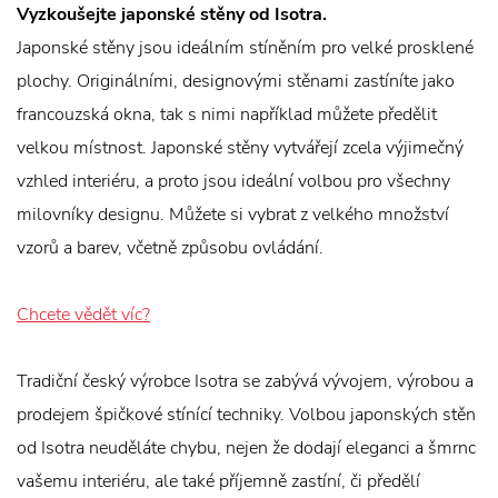
Vyzkoušejte japonské stěny od Isotra.
Japonské stěny jsou ideálním stíněním pro velké prosklené
plochy. Originálními, designovými stěnami zastíníte jako
francouzská okna, tak s nimi například můžete předělit
velkou místnost. Japonské stěny vytvářejí zcela výjimečný
vzhled interiéru, a proto jsou ideální volbou pro všechny
milovníky designu. Můžete si vybrat z velkého množství
vzorů a barev, včetně způsobu ovládání.
Chcete vědět víc?
Tradiční český výrobce Isotra se zabývá vývojem, výrobou a
prodejem špičkové stínící techniky. Volbou japonských stěn
od Isotra neuděláte chybu, nejen že dodají eleganci a šmrnc
vašemu interiéru, ale také příjemně zastíní, či předělí