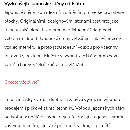
Vyzkoušejte japonské stěny od Isotra.
Japonské stěny jsou ideálním stíněním pro velké prosklené
plochy. Originálními, designovými stěnami zastíníte jako
francouzská okna, tak s nimi například můžete předělit
velkou místnost. Japonské stěny vytvářejí zcela výjimečný
vzhled interiéru, a proto jsou ideální volbou pro všechny
milovníky designu. Můžete si vybrat z velkého množství
vzorů a barev, včetně způsobu ovládání.
Chcete vědět víc?
Tradiční český výrobce Isotra se zabývá vývojem, výrobou a
prodejem špičkové stínící techniky. Volbou japonských stěn
od Isotra neuděláte chybu, nejen že dodají eleganci a šmrnc
vašemu interiéru, ale také příjemně zastíní, či předělí