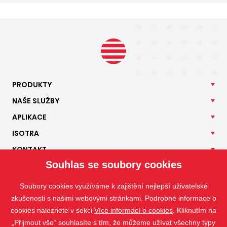
PRODUKTY
NAŠE
SLUŽBY
APLIKACE
ISOTRA
KONTAKT
Souhlas se soubory cookies
Soubory cookies využíváme k zajištění nejlepší uživatelské
zkušenosti s našimi webovými stránkami. Podrobné informace o
cookies naleznete v sekci
Více informací o cookies
. Kliknutím na
„Přijmout vše“ souhlasíte s tím, že můžeme užívat všechny typy