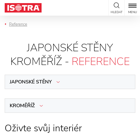
Přeskočit na obsah
HLEDAT
MENU
Reference
JAPONSKÉ STĚNY
KROMĚŘÍŽ -
REFERENCE
JAPONSKÉ STĚNY
KROMĚŘÍŽ
Oživte svůj interiér