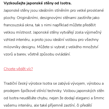
Vyzkoušejte japonské stěny od Isotra.
Japonské stěny jsou ideálním stíněním pro velké prosklené
plochy. Originálními, designovými stěnami zastíníte jako
francouzská okna, tak s nimi například můžete předělit
velkou místnost. Japonské stěny vytvářejí zcela výjimečný
vzhled interiéru, a proto jsou ideální volbou pro všechny
milovníky designu. Můžete si vybrat z velkého množství
vzorů a barev, včetně způsobu ovládání.
Chcete vědět víc?
Tradiční český výrobce Isotra se zabývá vývojem, výrobou a
prodejem špičkové stínící techniky. Volbou japonských stěn
od Isotra neuděláte chybu, nejen že dodají eleganci a šmrnc
vašemu interiéru, ale také příjemně zastíní, či předělí