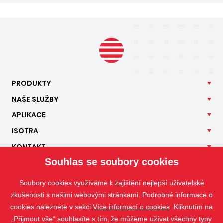
PRODUKTY
NAŠE
SLUŽBY
APLIKACE
ISOTRA
KONTAKT
Souhlas se soubory cookies
Soubory cookies využíváme k zajištění nejlepší uživatelské
zkušenosti s našimi webovými stránkami. Podrobné informace o
cookies naleznete v sekci
Více informací o cookies
. Kliknutím na
„Přijmout vše“ souhlasíte s tím, že můžeme užívat všechny typy