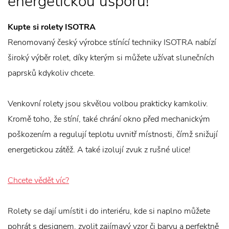
energetickou úsporu!
Kupte si rolety ISOTRA
Renomovaný český výrobce stínící techniky ISOTRA nabízí
široký výběr rolet, díky kterým si můžete užívat slunečních
paprsků kdykoliv chcete.
Venkovní rolety jsou skvělou volbou prakticky kamkoliv.
Kromě toho, že stíní, také chrání okno před mechanickým
poškozením a regulují teplotu uvnitř místnosti, čímž snižují
energetickou zátěž. A také izolují zvuk z rušné ulice!
Chcete vědět víc?
Rolety se dají umístit i do interiéru, kde si naplno můžete
pohrát s designem, zvolit zajímavý vzor či barvu a perfektně