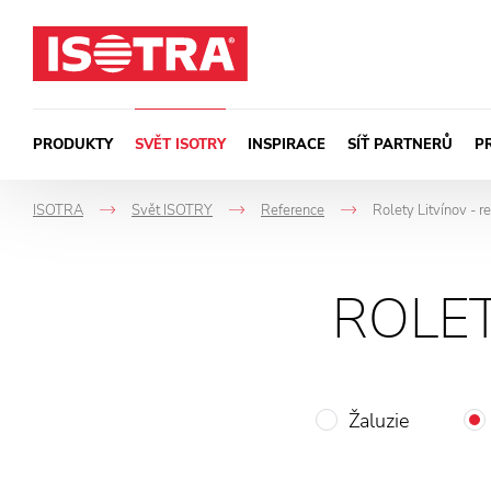
Přeskočit na obsah
PRODUKTY
SVĚT ISOTRY
INSPIRACE
SÍŤ PARTNERŮ
P
ISOTRA
Svět ISOTRY
Reference
Rolety Litvínov - r
->
->
->
ROLET
Žaluzie