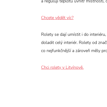
a regulují teplotu uvnitř místnosti, 
Chcete vědět víc?
Rolety se dají umístit i do interiér
doladit celý interiér. Rolety od zna
co nejfunkčnější a zároveň měly pr
Chci rolety v Litvínově.