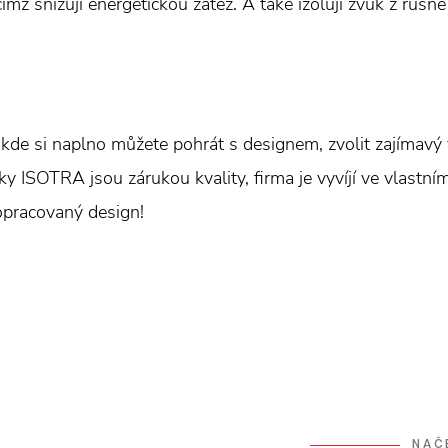
čímž snižují energetickou zátěž. A také izolují zvuk z rušné 
u, kde si naplno můžete pohrát s designem, zvolit zajímavý 
čky ISOTRA jsou zárukou kvality, firma je vyvíjí ve vlastn
opracovaný design!
NAČ