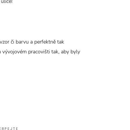
ulice!
vzor či barvu a perfektně tak
ím vývojovém pracovišti tak, aby byly
ERPEJTE