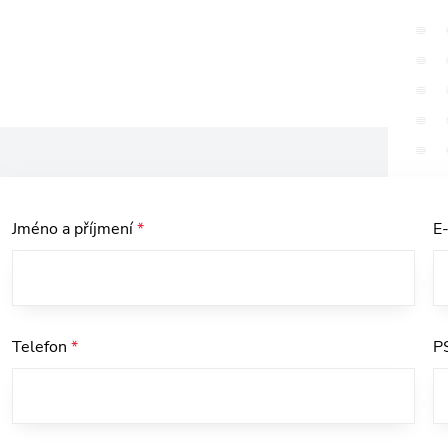
Jméno a příjmení
*
E
Telefon
*
P