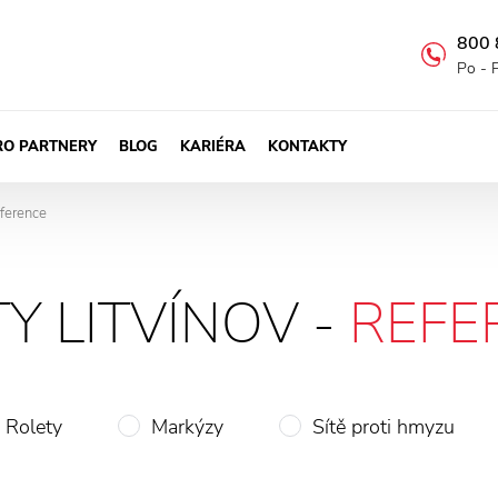
800 
Po - 
RO PARTNERY
BLOG
KARIÉRA
KONTAKTY
eference
Y LITVÍNOV -
REFE
Rolety
Markýzy
Sítě proti hmyzu