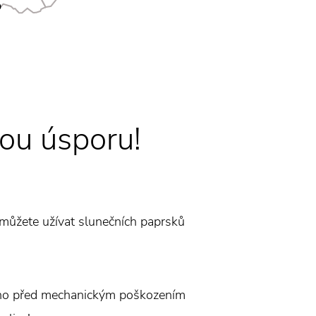
kou úsporu!
 můžete užívat slunečních paprsků
 okno před mechanickým poškozením