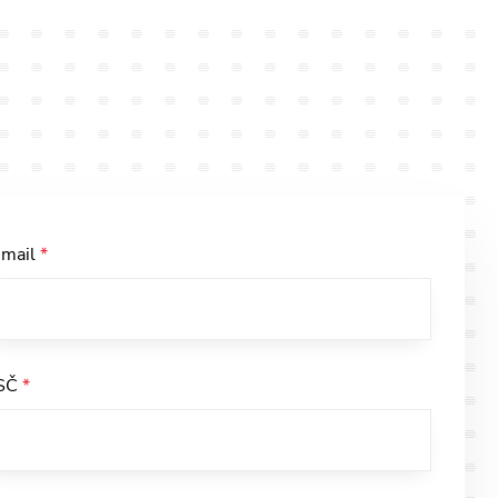
-mail
*
SČ
*