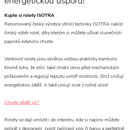
energetickou úsporu!
Kupte si rolety ISOTRA
Renomovaný český výrobce stínící techniky ISOTRA nabízí
široký výběr rolet, díky kterým si můžete užívat slunečních
paprsků kdykoliv chcete.
Venkovní rolety jsou skvělou volbou prakticky kamkoliv.
Kromě toho, že stíní, také chrání okno před mechanickým
poškozením a regulují teplotu uvnitř místnosti, čímž snižují
energetickou zátěž. A také izolují zvuk z rušné ulice!
Chcete vědět víc?
Rolety se dají umístit i do interiéru, kde si naplno můžete
pohrát s designem, zvolit zajímavý vzor či barvu a perfektně