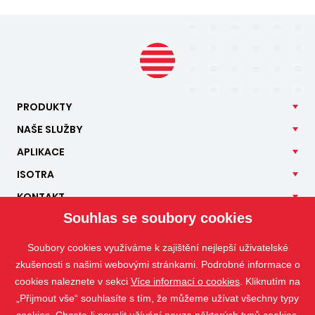
PRODUKTY
NAŠE
SLUŽBY
APLIKACE
ISOTRA
KONTAKT
Souhlas se soubory cookies
Soubory cookies využíváme k zajištění nejlepší uživatelské
zkušenosti s našimi webovými stránkami. Podrobné informace o
cookies naleznete v sekci
Více informací o cookies
. Kliknutím na
„Přijmout vše“ souhlasíte s tím, že můžeme užívat všechny typy