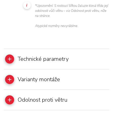
*Upozornění: S rostoucí šířkou žaluzie klesá třída její
odolnosti vůči větru – viz Odolnost proti větru, níže
na stránce.
Atypické rozměry nevyrábíme.
Technické parametry
Varianty montáže
Odolnost proti větru