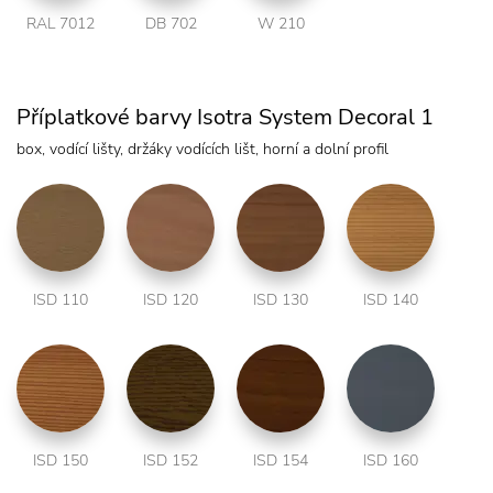
RAL 7012
DB 702
W 210
Příplatkové barvy Isotra System Decoral 1
box, vodící lišty, držáky vodících lišt, horní a dolní profil
ISD 110
ISD 120
ISD 130
ISD 140
ISD 150
ISD 152
ISD 154
ISD 160