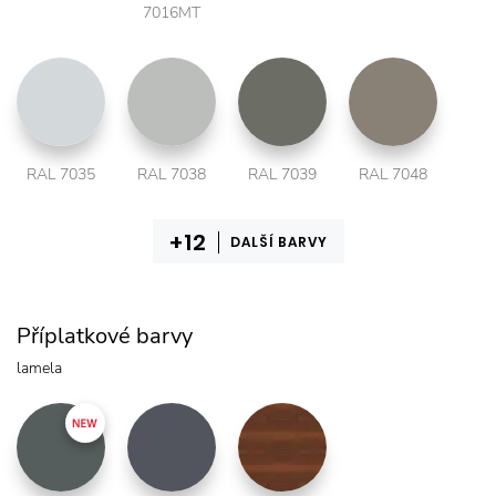
7016MT
RAL 7035
RAL 7038
RAL 7039
RAL 7048
DALŠÍ BARVY
Příplatkové barvy
lamela