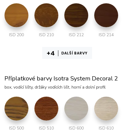
ISD 200
ISD 210
ISD 212
ISD 214
DALŠÍ BARVY
Příplatkové barvy Isotra System Decoral 2
box, vodící lišty, držáky vodících lišt, horní a dolní profil
ISD 500
ISD 510
ISD 600
ISD 610