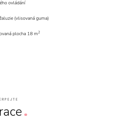
kého ovládání
žaluzie (vlisovaná guma)
2
tovaná plocha 18 m
ERPEJTE
irace