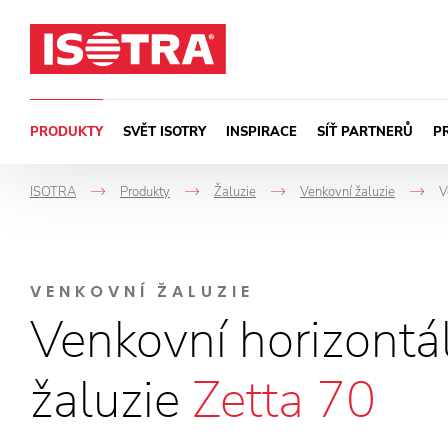
Přeskočit na obsah
PRODUKTY
SVĚT ISOTRY
INSPIRACE
SÍŤ PARTNERŮ
P
ISOTRA
Produkty
Žaluzie
Venkovní žaluzie
V
->
->
->
-
VENKOVNÍ ŽALUZIE
Venkovní horizontá
žaluzie
Zetta 70