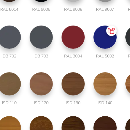
RAL 8014
RAL 9005
RAL 9006
RAL 9007
DB 702
DB 703
RAL 3004
RAL 5002
ISD 110
ISD 120
ISD 130
ISD 140