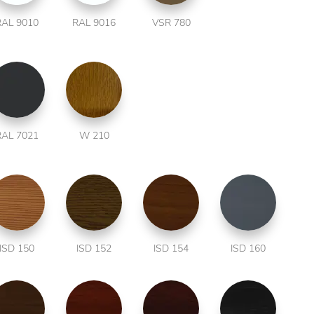
RAL 9010
RAL 9016
VSR 780
RAL 7021
W 210
ISD 150
ISD 152
ISD 154
ISD 160