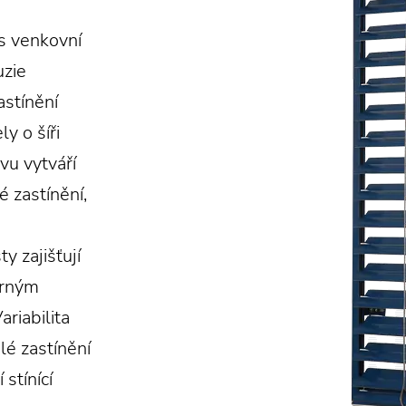
 s venkovní
uzie
astínění
y o šíři
vu vytváří
é zastínění,
y zajišťují
ůrným
riabilita
lé zastínění
 stínící