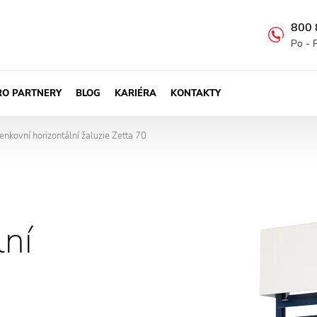
800 
Po - 
RO PARTNERY
BLOG
KARIÉRA
KONTAKTY
enkovní horizontální žaluzie Zetta 70
>
lní