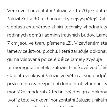
Venkovní horizontální žaluzie Zetta 70 je spolu
žaluzií Zetta 90 technologicky nejvyspělejší žal
v oblasti exteriérové stínící techniky, vhodná k z
rodinných domů i administrativních budov. Lamel
7 cm jsou ve tvaru písmene „Z“. V zavřeném sta
lamely celistvou plochu, která zaručuje dokonal
guma vlisovaná po celé délce lamely zvyšuje
termoregulační efekt žaluzie. Hliníkové vodící lišt
stabilitu venkovní žaluzie ve větru a jsou podp
prvkem pro zabezpečení domu proti vloupání. Va
montáže, moderní až technický design a dokona
tvoří z této venkovní horizontální žaluzie unikátní