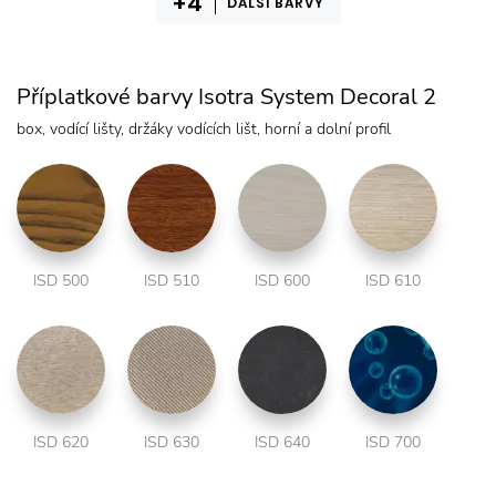
DALŠÍ BARVY
Příplatkové barvy Isotra System Decoral 2
box, vodící lišty, držáky vodících lišt, horní a dolní profil
ISD 500
ISD 510
ISD 600
ISD 610
ISD 620
ISD 630
ISD 640
ISD 700