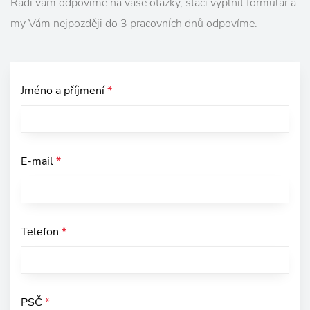
Rádi vám odpovíme na vaše otázky, stačí vyplnit formulář a
my Vám nejpozději do 3 pracovních dnů odpovíme.
Jméno a příjmení
*
E-mail
*
Telefon
*
PSČ
*