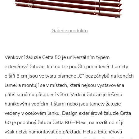
Galerie produktu
Venkovní žaluzie Cetta 50 je univerzálním typem
exteriérové žaluzie, kterou lze použít i pro interiér. Lamely
o šíři 5 cm jsou ve tvaru písmene „C“ bez záhybů na koncích
lamel a montují se v místech, která nejsou vystavována
příliš silnému působení větru. Vedení žaluzie je řešeno
hliníkovými vodícími lištami nebo jsou lamely žaluzie
vedeny v ocelovém lanku. Design exteriérové žaluzie Cetta
50 je podobný žaluzii Cetta 80 – Flexi, na rozdíl od ní ji
však nelze namontovat do překladu Heluz. Exteriérová