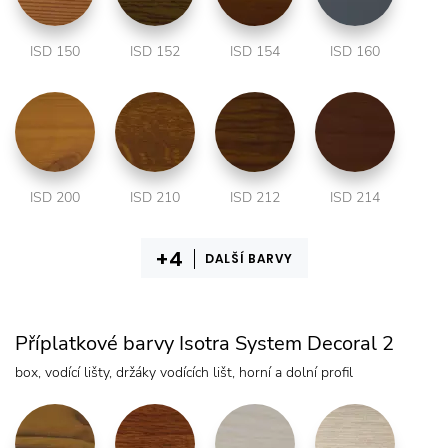
ISD 150
ISD 152
ISD 154
ISD 160
ISD 200
ISD 210
ISD 212
ISD 214
DALŠÍ BARVY
Příplatkové barvy Isotra System Decoral 2
box, vodící lišty, držáky vodících lišt, horní a dolní profil