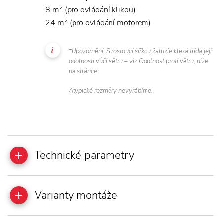
2
8 m
(pro ovládání klikou)
2
24 m
(pro ovládání motorem)
*Upozornění: S rostoucí šířkou žaluzie klesá třída její
odolnosti vůči větru – viz Odolnost proti větru, níže
na stránce.
Atypické rozměry nevyrábíme.
Technické parametry
Varianty montáže