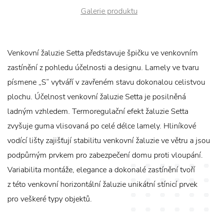
Galerie produktu
Venkovní žaluzie Setta představuje špičku ve venkovním
zastínění z pohledu účelnosti a designu. Lamely ve tvaru
písmene „S“ vytváří v zavřeném stavu dokonalou celistvou
plochu. Účelnost venkovní žaluzie Setta je posilněná
ladným vzhledem. Termoregulační efekt žaluzie Setta
zvyšuje guma vlisovaná po celé délce lamely. Hliníkové
vodící lišty zajišťují stabilitu venkovní žaluzie ve větru a jsou
podpůrným prvkem pro zabezpečení domu proti vloupání.
Variabilita montáže, elegance a dokonalé zastínění tvoří
z této venkovní horizontální žaluzie unikátní stínicí prvek
pro veškeré typy objektů.