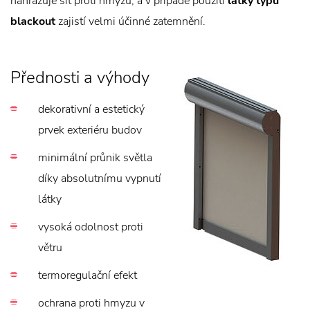
nahrazuje síť proti hmyzu, a v případě použití
látky typu
blackout
zajistí velmi účinné zatemnění.
Přednosti a výhody
dekorativní a estetický
prvek exteriéru budov
minimální průnik světla
díky absolutnímu vypnutí
látky
vysoká odolnost proti
větru
termoregulační efekt
ochrana proti hmyzu v