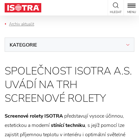
Přeskočit na obsah
HLEDAT
MENU
Archiv aktualit
KATEGORIE
SPOLEČNOST ISOTRA A.S.
UVÁDÍ NA TRH
SCREENOVÉ ROLETY
Screenové rolety ISOTRA
představují vysoce účinnou,
estetickou a moderní
stínící techniku
, s jejíž pomocí lze
zajistit příjemnou teplotu v interiéru i optimální světelné