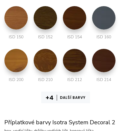
ISD 150
ISD 152
ISD 154
ISD 160
ISD 200
ISD 210
ISD 212
ISD 214
DALŠÍ BARVY
Příplatkové barvy Isotra System Decoral 2
box, vodící lišty, držáky vodících lišt, koncová lišta