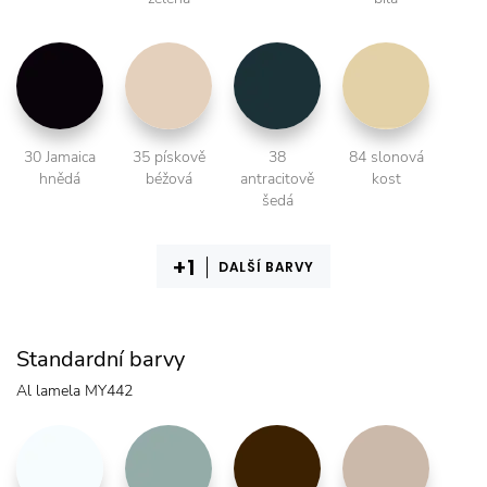
30 Jamaica
35 pískově
38
84 slonová
hnědá
béžová
antracitově
kost
šedá
DALŠÍ BARVY
Standardní barvy
Al lamela MY442