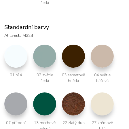
šedá
Standardní barvy
Al lamela M328
01 bílá
02 světle
03 sametově
04 světle
šedá
hnědá
béžová
07 přírodní
13 mechově
22 zlatý dub
27 krémově
zelená
bílá