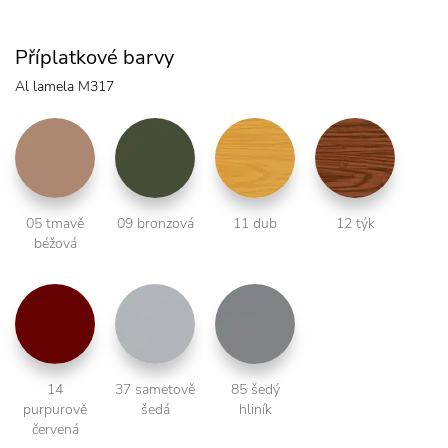
Příplatkové barvy
Al lamela M317
05 tmavě
09 bronzová
11 dub
12 týk
béžová
14
37 sametově
85 šedý
purpurově
šedá
hliník
červená