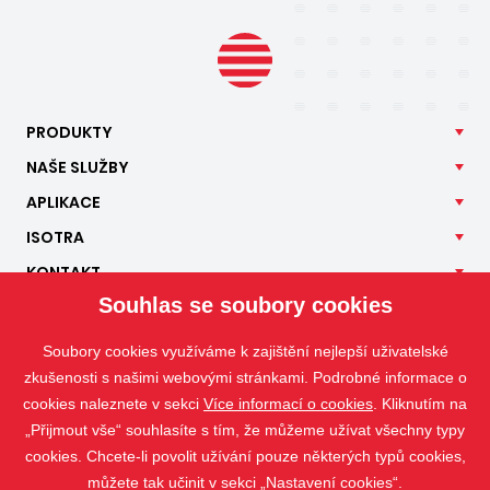
PRODUKTY
NAŠE
SLUŽBY
APLIKACE
ISOTRA
KONTAKT
Souhlas se soubory cookies
Soubory cookies využíváme k zajištění nejlepší uživatelské
zkušenosti s našimi webovými stránkami. Podrobné informace o
cookies naleznete v sekci
Více informací o cookies
. Kliknutím na
„Přijmout vše“ souhlasíte s tím, že můžeme užívat všechny typy
cookies. Chcete-li povolit užívání pouze některých typů cookies,
můžete tak učinit v sekci „Nastavení cookies“.