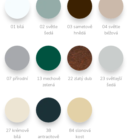
01 bílá
02 světle
03 sametově
04 světle
šedá
hnědá
béžová
07 přírodní
13 mechově
22 zlatý dub
23 světlejší
zelená
šedá
27 krémově
38
84 slonová
bílá
antracitově
kost