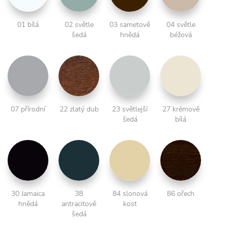
01 bílá
02 světle
03 sametově
04 světle
šedá
hnědá
béžová
07 přírodní
22 zlatý dub
23 světlejší
27 krémově
šedá
bílá
30 Jamaica
38
84 slonová
86 ořech
hnědá
antracitově
kost
šedá