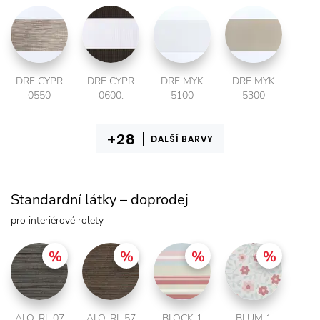
DRF CYPR
DRF CYPR
DRF MYK
DRF MYK
0550
0600.
5100
5300
DALŠÍ BARVY
Standardní látky – doprodej
pro interiérové rolety
ALO-RL 07
ALO-RL 57
BLOCK 1
BLUM 1