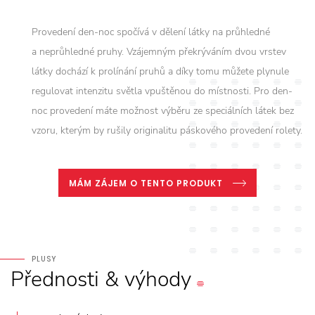
Provedení den-noc spočívá v dělení látky na průhledné
a neprůhledné pruhy. Vzájemným překrýváním dvou vrstev
látky dochází k prolínání pruhů a díky tomu můžete plynule
regulovat intenzitu světla vpuštěnou do místnosti. Pro den-
noc provedení máte možnost výběru ze speciálních látek bez
vzoru, kterým by rušily originalitu páskového provedení rolety.
MÁM ZÁJEM O TENTO PRODUKT
PLUSY
Přednosti
&
výhody