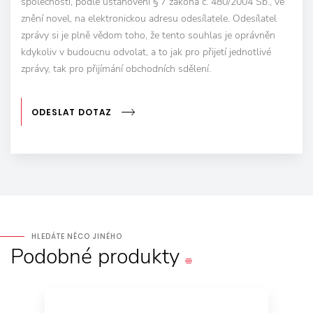
společnosti, podle ustanovení § 7 zákona č. 480/2004 Sb., ve
znění novel, na elektronickou adresu odesílatele. Odesílatel
zprávy si je plně vědom toho, že tento souhlas je oprávněn
kdykoliv v budoucnu odvolat, a to jak pro přijetí jednotlivé
zprávy, tak pro přijímání obchodních sdělení.
ODESLAT DOTAZ
HLEDÁTE NĚCO JINÉHO
Podobné
produkty