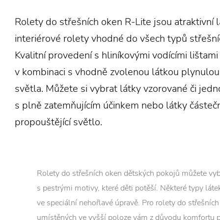
Rolety do střešních oken R-Lite jsou atraktivní 
interiérové rolety vhodné do všech typů střešní
Kvalitní provedení s hliníkovými vodícími lištami 
v kombinaci s vhodně zvolenou látkou plynulou
světla. Můžete si vybrat látky vzorované či jed
s plně zatemňujícím účinkem nebo látky částeč
propouštějící světlo.
Rolety do střešních oken dětských pokojů můžete vyb
s pestrými motivy, které děti potěší. Některé typy lát
ve speciální nehořlavé úpravě. Pro rolety do střešníc
umístěných ve vyšší poloze vám z důvodu komfortu 