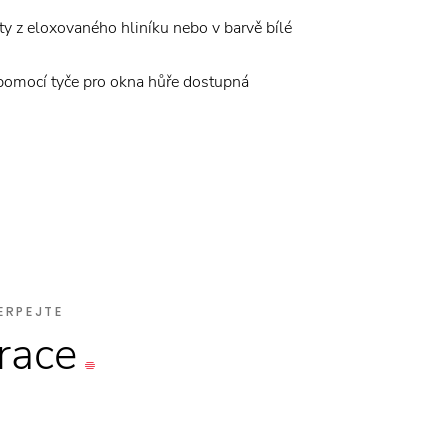
išty z eloxovaného hliníku nebo v barvě bílé
pomocí tyče pro okna hůře dostupná
ERPEJTE
irace