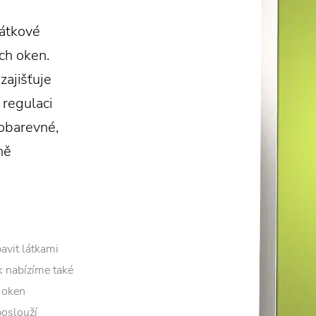
látkové
ch oken.
zajišťuje
 regulaci
nobarevné,
ně
avit látkami
ek nabízíme také
h oken
poslouží