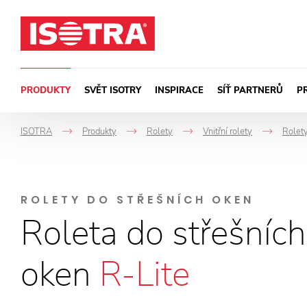
Přeskočit na obsah
PRODUKTY
SVĚT ISOTRY
INSPIRACE
SÍŤ PARTNERŮ
P
ISOTRA
Produkty
Rolety
Vnitřní rolety
Rolety
->
->
->
->
ROLETY DO STŘEŠNÍCH OKEN
Roleta do střešních
oken
R-Lite