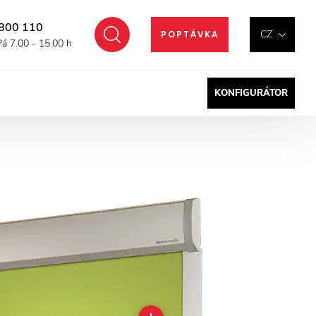
800 110
Hledat
CZ
POPTÁVKA
Pá 7.00 - 15.00 h
KONFIGURÁTOR