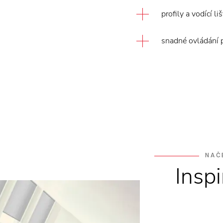
profily a vodící l
snadné ovládání 
NAČ
Insp