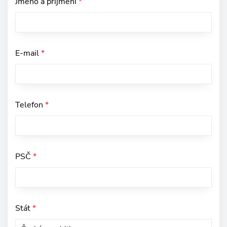
Jméno a příjmení
*
E-mail
*
Telefon
*
PSČ
*
Stát
*