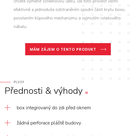
chcete vyměnit screenovou látku, lze toto provést velmi
efektivně a jednoduše odstraněním spodní části krytu boxu,
povolením klipového mechanizmu a vyjmutím roletového
nábalu.
MÁM ZÁJEM O TENTO PRODUKT
PLUSY
Přednosti
&
výhody
box integrovaný do zdi před oknem
žádná perforace pláště budovy