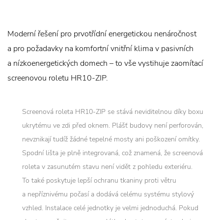
Moderní řešení pro prvotřídní energetickou nenáročnost
a pro požadavky na komfortní vnitřní klima v pasivních
a nízkoenergetických domech – to vše vystihuje zaomítací
screenovou roletu HR10-ZIP.
Screenová roleta HR10-ZIP se stává neviditelnou díky boxu
ukrytému ve zdi před oknem. Plášť budovy není perforován,
nevznikají tudíž žádné tepelné mosty ani poškození omítky.
Spodní lišta je plně integrovaná, což znamená, že screenová
roleta v zasunutém stavu není vidět z pohledu exteriéru.
To také poskytuje lepší ochranu tkaniny proti větru
a nepříznivému počasí a dodává celému systému stylový
vzhled. Instalace celé jednotky je velmi jednoduchá. Pokud