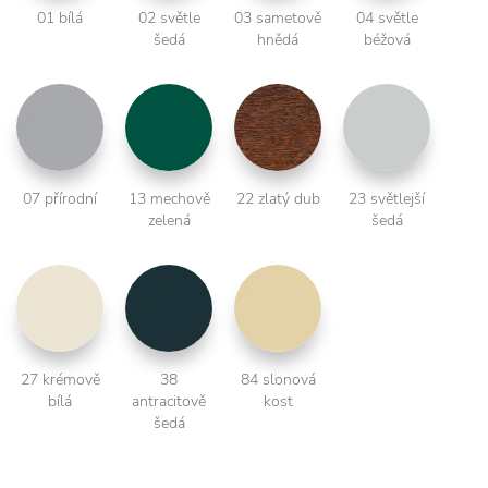
01 bílá
02 světle
03 sametově
04 světle
šedá
hnědá
béžová
07 přírodní
13 mechově
22 zlatý dub
23 světlejší
zelená
šedá
27 krémově
38
84 slonová
bílá
antracitově
kost
šedá