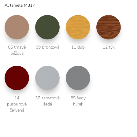
Al lamela M317
05 tmavě
09 bronzová
11 dub
12 týk
béžová
14
37 sametově
85 šedý
purpurově
šedá
hliník
červená