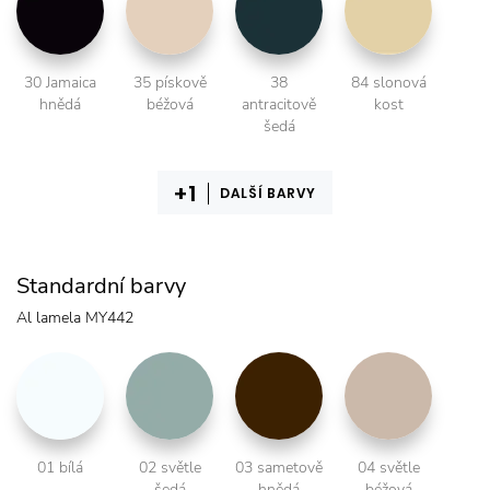
30 Jamaica
35 pískově
38
84 slonová
hnědá
béžová
antracitově
kost
šedá
DALŠÍ BARVY
Standardní barvy
Al lamela MY442
01 bílá
02 světle
03 sametově
04 světle
šedá
hnědá
béžová