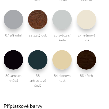
07 přírodní
22 zlatý dub
23 světlejší
27 krémově
šedá
bílá
30 Jamaica
38
84 slonová
86 ořech
hnědá
antracitově
kost
šedá
Příplatkové barvy