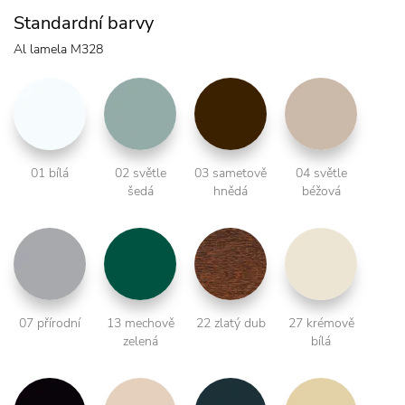
Standardní barvy
Al lamela M328
01 bílá
02 světle
03 sametově
04 světle
šedá
hnědá
béžová
07 přírodní
13 mechově
22 zlatý dub
27 krémově
zelená
bílá