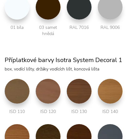
01 bíla
03 samet
RAL 7016
RAL 9006
hnědá
Příplatkové barvy Isotra System Decoral 1
box, vodící lišty, držáky vodících lišt, koncová lišta
ISD 110
ISD 120
ISD 130
ISD 140