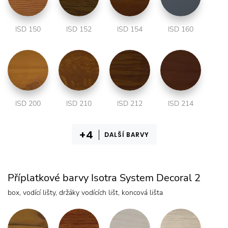
ISD 150
ISD 152
ISD 154
ISD 160
ISD 200
ISD 210
ISD 212
ISD 214
DALŠÍ BARVY
Příplatkové barvy Isotra System Decoral 2
box, vodící lišty, držáky vodících lišt, koncová lišta