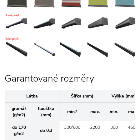
Garantované rozměry
Látka
Šířka (mm)
Výška (mm)
gramáž
tloušťka
min.*
max.
min.
max.
(g/m2)
(mm)
do 170
300/600
2200
300
4600
do 0,3
g/m2