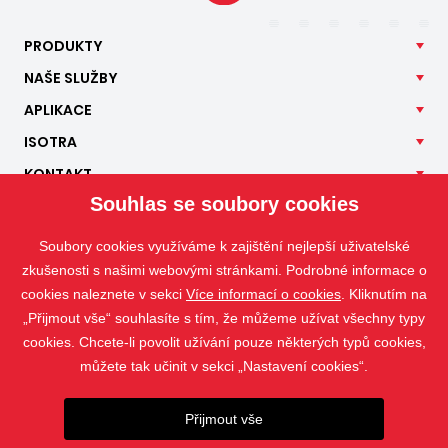
PRODUKTY
NAŠE
SLUŽBY
APLIKACE
ISOTRA
KONTAKT
Souhlas se soubory cookies
Soubory cookies využíváme k zajištění nejlepší uživatelské
zkušenosti s našimi webovými stránkami. Podrobné informace o
cookies naleznete v sekci
Více informací o cookies
. Kliknutím na
„Přijmout vše“ souhlasíte s tím, že můžeme užívat všechny typy
cookies. Chcete-li povolit užívání pouze některých typů cookies,
můžete tak učinit v sekci „Nastavení cookies“.
Přijmout vše
Fotografie jsou chráněny autorským právem a jejich stahování nebo