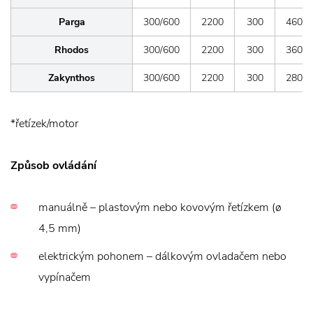
Parga
300/600
2200
300
4600
Rhodos
300/600
2200
300
3600
Zakynthos
300/600
2200
300
2800
*řetízek/motor
Způsob ovládání
manuálně – plastovým nebo kovovým řetízkem (ø
4,5 mm)
elektrickým pohonem – dálkovým ovladačem nebo
vypínačem