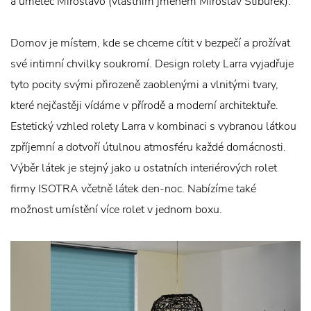
a umělec Miroslavo (vlastním jménem Miroslav Stibůrek).
Domov je místem, kde se chceme cítit v bezpečí a prožívat
své intimní chvilky soukromí. Design rolety Larra vyjadřuje
tyto pocity svými přirozeně zaoblenými a vlnitými tvary,
které nejčastěji vídáme v přírodě a moderní architektuře.
Estetický vzhled rolety Larra v kombinaci s vybranou látkou
zpříjemní a dotvoří útulnou atmosféru každé domácnosti.
Výběr látek je stejný jako u ostatních interiérových rolet
firmy ISOTRA včetně látek den-noc. Nabízíme také
možnost umístění více rolet v jednom boxu.