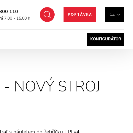
800 110
Hledat
CZ
POPTÁVKA
Pá 7.00 - 15.00 h
KONFIGURÁTOR
- NOVÝ STROJ
trať s nápletem do žebříčku TPLv4.