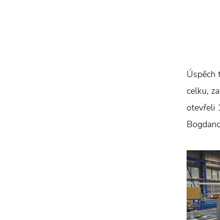
Úspěch t
celku, z
otevřeli
Bogdano