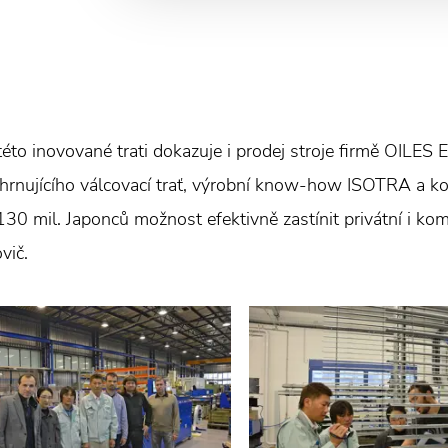
éto inovované trati dokazuje i prodej stroje firmě OILE
ahrnujícího válcovací trať, výrobní know-how ISOTRA a k
 130 mil. Japonců možnost efektivně zastínit privátní i ko
vič.