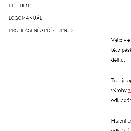
REFERENCE
LOGOMANUÁL
PROHLÁŠENÍ O PŘÍSTUPNOSTI
Válcovac
této pás
délku.
Trať je 
výroby
ž
odkládán
Hlavní c
odkládání