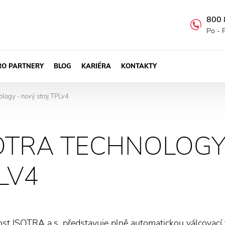
800 
Po - 
RO PARTNERY
BLOG
KARIÉRA
KONTAKTY
logy - nový stroj TPLv4
OTRA TECHNOLOGY 
LV4
st ISOTRA a.s. představuje plně automatickou válcovací 