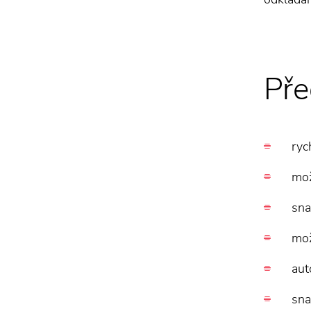
Pře
ryc
mož
sna
mož
aut
sna