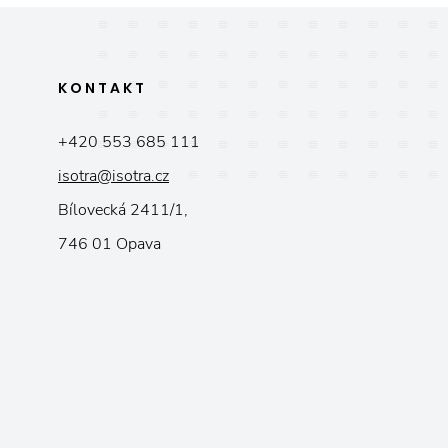
KONTAKT
+420 553 685 111
isotra@isotra.cz
Bílovecká 2411/1,
746 01 Opava