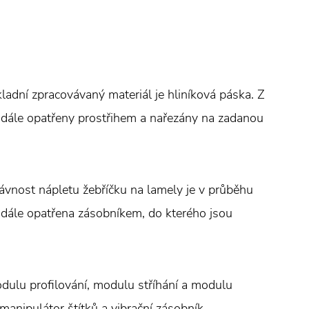
kladní zpracovávaný materiál je hliníková páska. Z
u dále opatřeny prostřihem a nařezány na zadanou
ávnost nápletu žebříčku na lamely je v průběhu
dále opatřena zásobníkem, do kterého jsou
odulu profilování, modulu stříhání a modulu
 manipulátor štítků a vibrační zásobník.