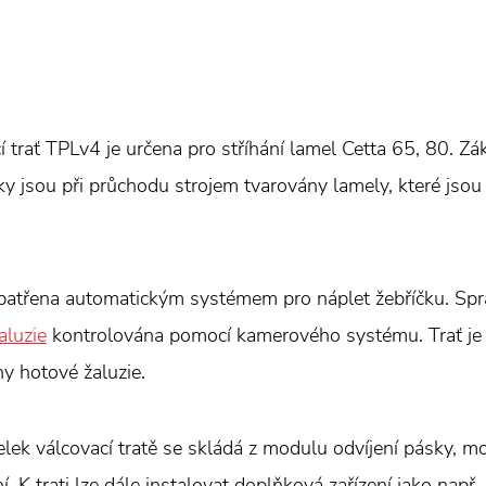
í trať TPLv4 je určena pro stříhání lamel Cetta 65, 80. Zá
ky jsou při průchodu strojem tvarovány lamely, které jso
opatřena automatickým systémem pro náplet žebříčku. Spr
aluzie
kontrolována pomocí kamerového systému. Trať je 
y hotové žaluzie.
elek válcovací tratě se skládá z modulu odvíjení pásky, m
. K trati lze dále instalovat doplňková zařízení jako např.