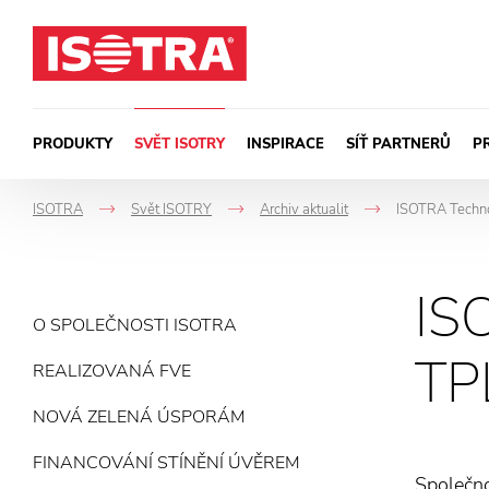
Přeskočit na obsah
PRODUKTY
SVĚT ISOTRY
INSPIRACE
SÍŤ PARTNERŮ
P
ISOTRA
Svět ISOTRY
Archiv aktualit
ISOTRA Techno
->
->
->
IS
O SPOLEČNOSTI ISOTRA
TP
REALIZOVANÁ FVE
NOVÁ ZELENÁ ÚSPORÁM
FINANCOVÁNÍ STÍNĚNÍ ÚVĚREM
Společno