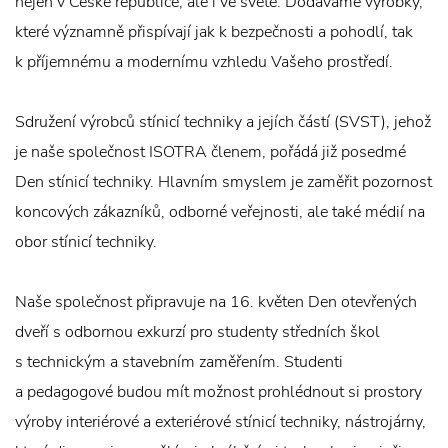
nejen v České republice, ale i ve světě. Dodáváme výrobky,
které významně přispívají jak k bezpečnosti a pohodlí, tak
k příjemnému a modernímu vzhledu Vašeho prostředí.
Sdružení výrobců stínicí techniky a jejích částí (SVST), jehož
je naše společnost ISOTRA členem, pořádá již posedmé
Den stínicí techniky. Hlavním smyslem je zaměřit pozornost
koncových zákazníků, odborné veřejnosti, ale také médií na
obor stínicí techniky.
Naše společnost připravuje na 16. květen Den otevřených
dveří s odbornou exkurzí pro studenty středních škol
s technickým a stavebním zaměřením. Studenti
a pedagogové budou mít možnost prohlédnout si prostory
výroby interiérové a exteriérové stínicí techniky, nástrojárny,