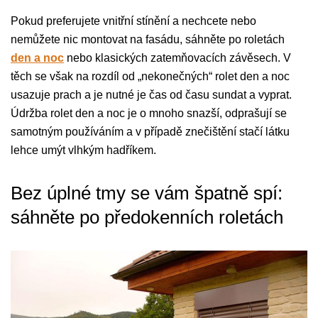
Pokud preferujete vnitřní stínění a nechcete nebo
nemůžete nic montovat na fasádu, sáhněte po roletách
den a noc
nebo klasických zatemňovacích závěsech. V
těch se však na rozdíl od „nekonečných“ rolet den a noc
usazuje prach a je nutné je čas od času sundat a vyprat.
Údržba rolet den a noc je o mnoho snazší, odprašují se
samotným používáním a v případě znečištění stačí látku
lehce umýt vlhkým hadříkem.
Bez úplné tmy se vám špatně spí:
sáhněte po předokenních roletách