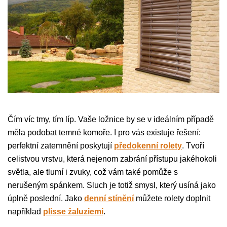
Čím víc tmy, tím líp. Vaše ložnice by se v ideálním případě
měla podobat temné komoře. I pro vás existuje řešení:
perfektní zatemnění poskytují
předokenní rolety
. Tvoří
celistvou vrstvu, která nejenom zabrání přístupu jakéhokoli
světla, ale tlumí i zvuky, což vám také pomůže s
nerušeným spánkem. Sluch je totiž smysl, který usíná jako
úplně poslední. Jako
denní stínění
můžete rolety doplnit
například
plisse žaluziemi
.