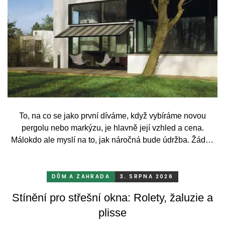
To, na co se jako první díváme, když vybíráme novou
pergolu nebo markýzu, je hlavně její vzhled a cena.
Málokdo ale myslí na to, jak náročná bude údržba. Žádný
systém se bez občasné péče neobejde. Celý rok totiž
odolává vrtochům počasí, například ostrému slunci, dešti a
mrazu, ale také prachu a pylu, což se na něm dříve či
DŮM A ZAHRADA
3. SRPNA 2026
později podepíše.
Stínění pro střešní okna: Rolety, žaluzie a
plisse