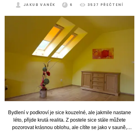
JAKUB VANĚK
6
3527 PŘEČTENÍ
Bydlení v podkroví je sice kouzelné, ale jakmile nastane
léto, přijde krutá realita. Z postele sice stále můžete
pozorovat krásnou oblohu, ale cítíte se jako v sauně,
protože slunce praží přímo přes střešní okna. Nicméně