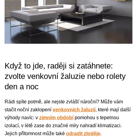
Když to jde, raději si zatáhnete:
zvolte venkovní žaluzie nebo rolety
den a noc
Rádi spíte potmě, ale nejste zvlášť nároční? Může vám
stačit noční zaklopení
venkovních žaluzií
, které mají další
výhody navíc: v
zimním období
pomohou s tepelnou
izolací, v létě zase do značné míry nahradí klimatizaci.
Jejich přítomnost může také
odradit zloděje
.