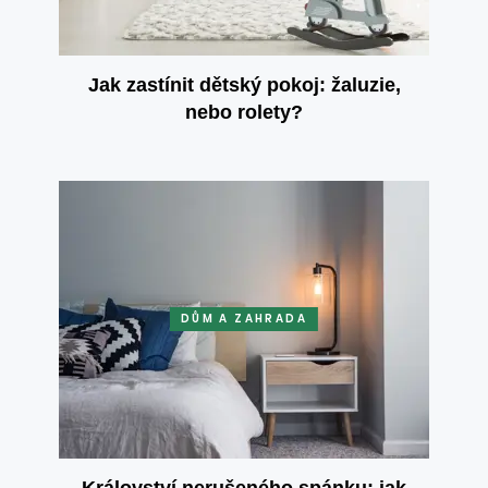
Jak zastínit dětský pokoj: žaluzie,
nebo rolety?
DŮM A ZAHRADA
Království nerušeného spánku: jak