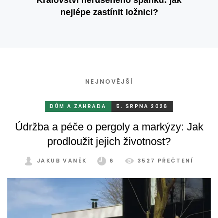
nejlépe zastínit ložnici?
NEJNOVĚJŠÍ
DŮM A ZAHRADA
5. SRPNA 2026
Údržba a péče o pergoly a markýzy: Jak
prodloužit jejich životnost?
JAKUB VANĚK
6
3527 PŘEČTENÍ