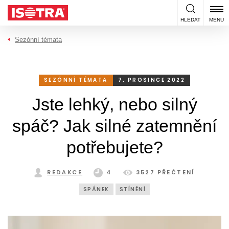
Přeskočit na obsah
HLEDAT
MENU
Sezónní témata
SEZÓNNÍ TÉMATA
7. PROSINCE 2022
Jste lehký, nebo silný
spáč? Jak silné zatemnění
potřebujete?
REDAKCE
4
3527 PŘEČTENÍ
SPÁNEK
STÍNĚNÍ