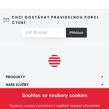
stínění oken v tomto případě dokáže udělat velkou službu,
jen je potřeba vybrat tu správnou formu.
CHCI DOSTÁVAT PRAVIDELNOU PORCI
ČTENÍ
Přihlásit
PRODUKTY
NAŠE
SLUŽBY
APLIKACE
Souhlas se soubory cookies
ISOTRA
Soubory cookies využíváme k zajištění nejlepší uživatelské
KONTAKT