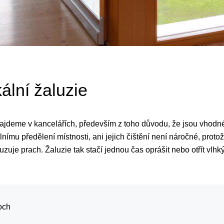
kální žaluzie
ajdeme v kancelářích, především z toho důvodu, že jsou vhodné
álnímu předělení místnosti, ani jejich čištění není náročné, prot
uzuje prach. Žaluzie tak stačí jednou čas oprášit nebo otřít vlh
och