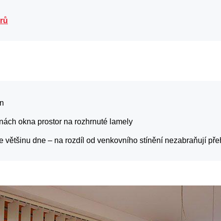
arů
en
nách okna prostor na rozhrnuté lamely
e většinu dne – na rozdíl od venkovního stínění nezabraňují pře