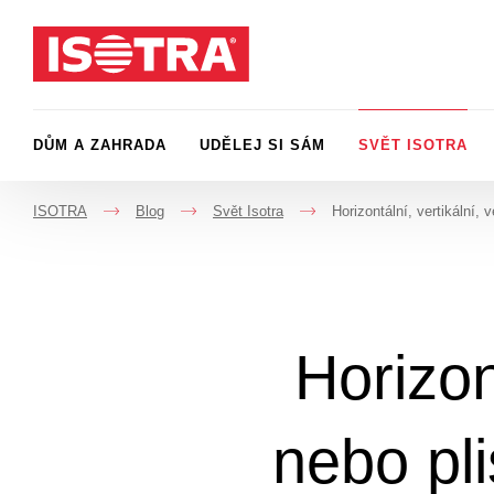
Přeskočit na obsah
DŮM A ZAHRADA
UDĚLEJ SI SÁM
SVĚT ISOTRA
ISOTRA
Blog
Svět Isotra
Horizontální, vertikální,
->
->
->
Horizon
nebo pli