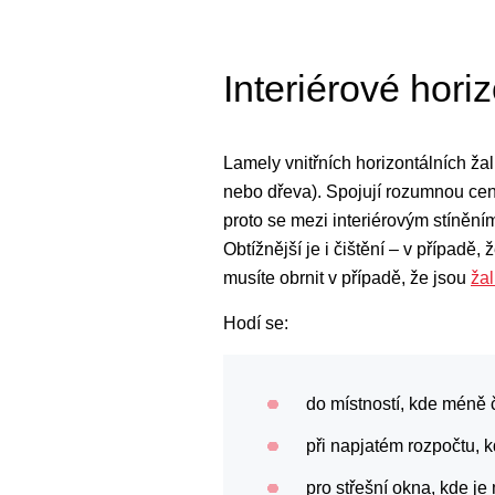
Interiérové horiz
Lamely vnitřních horizontálních ža
nebo dřeva). Spojují rozumnou ce
proto se mezi interiérovým stíněním
Obtížnější je i čištění – v případě
musíte obrnit v případě, že jsou
žal
Hodí se:
do místností, kde méně č
při napjatém rozpočtu, 
pro střešní okna, kde j