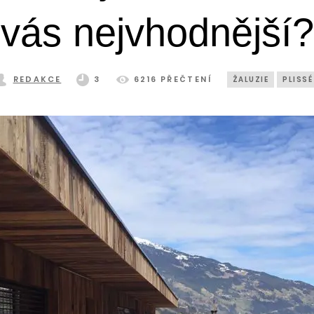
vás nejvhodnější?
REDAKCE
3
6216 PŘEČTENÍ
ŽALUZIE
PLISSÉ