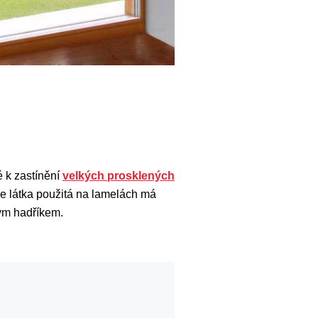
 k zastínění
velkých prosklených
ože látka použitá na lamelách má
kým hadříkem.