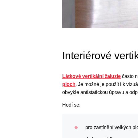
Interiérové verti
Látkové vertikální žaluzie
často n
ploch
. Je možné je použít i k vizu
obvykle antistatickou úpravu a odp
Hodí se:
pro zastínění velkých pl