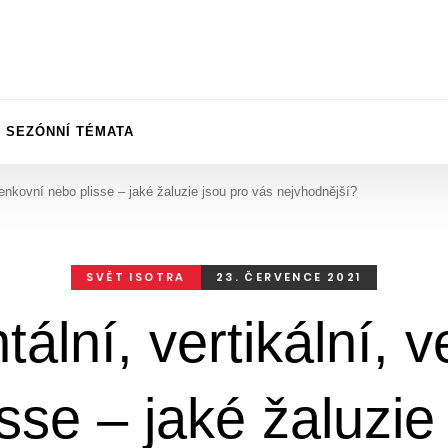
SEZÓNNÍ TÉMATA
 venkovní nebo plisse – jaké žaluzie jsou pro vás nejvhodnější?
SVĚT ISOTRA
23. ČERVENCE 2021
tální, vertikální, 
sse – jaké žaluzie