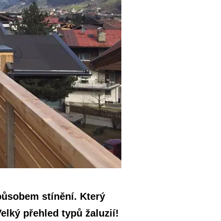
působem stínění. Který
elký přehled typů žaluzií!