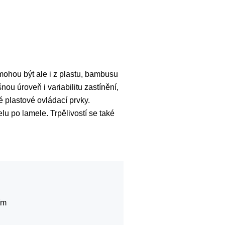
(mohou být ale i z plastu, bambusu
u úroveň i variabilitu zastínění,
né plastové ovládací prvky.
lu po lamele. Trpělivostí se také
ím