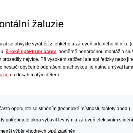
ontální žaluzie
luzií se obvykle vyrábějí z lehkého a zároveň odolného hliníku 
nu,
široké spektrum barev
, poměrně nenáročnou montáž a slušno
 prosadily nejvíce. Při vysokém zatížení ale trpí řetízky nebo ji
, že nestačí obyčejné odprášení prachovkou, je nutné umývat lame
uzie
na dosah malým dětem.
asto operujete se stíněním (technické místnosti, toalety apod.)
kdy potřebujete okna vybavit levným a zároveň efektivním stíněn
e menší výběr vhodných typů zastínění