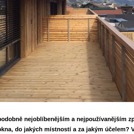
podobně nejoblíbenějším a nejpoužívanějším z
 okna, do jakých místností a za jakým účelem? V