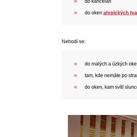
do kanceláří
do oken
atypických tv
Nehodí se:
do malých a úzkých ok
tam, kde nemáte po stra
do oken, kam svítí slunc