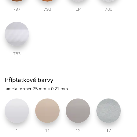
797
798
1P
780
783
Příplatkové barvy
lamela rozměr 25 mm × 0,21 mm
1
11
12
17