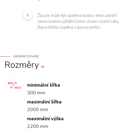
Žaluzie může být opatřena brzdou, která zabrání
samovolnému sjíždění lamel vlivem vlastní váhy.
Barva řetízku sladěna s barvou profilu.
GARANTOVANÉ
Rozměry
minimální šířka
300 mm
maximální šířka
2000 mm
maximální výška
2200 mm