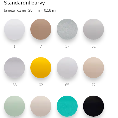
Standardní barvy
lamela rozměr 25 mm × 0,18 mm
1
7
17
52
58
62
65
72