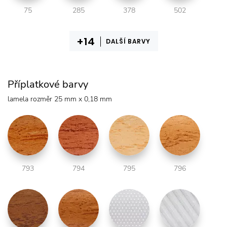
75
285
378
502
DALŠÍ BARVY
Příplatkové barvy
lamela rozměr 25 mm x 0,18 mm
793
794
795
796