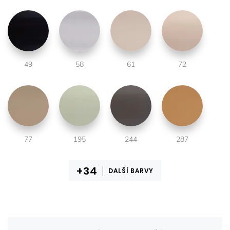
49
58
61
72
77
195
244
287
DALŠÍ BARVY