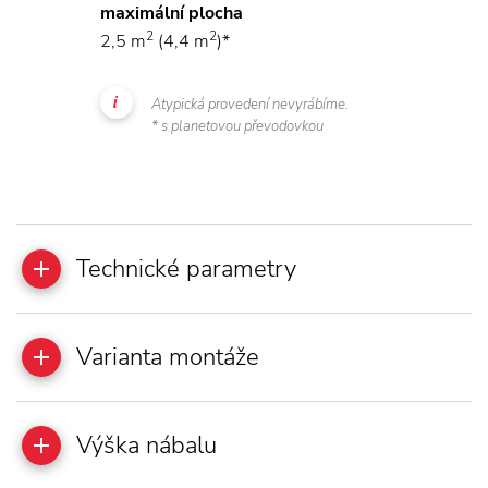
maximální plocha
2
2
2,5 m
(4,4 m
)*
Atypická provedení nevyrábíme.
* s planetovou převodovkou
Technické parametry
Varianta montáže
Výška nábalu