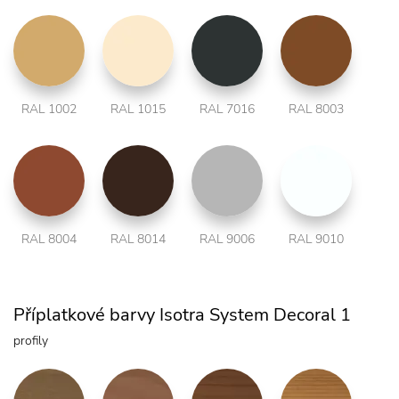
RAL 1002
RAL 1015
RAL 7016
RAL 8003
RAL 8004
RAL 8014
RAL 9006
RAL 9010
Příplatkové barvy Isotra System Decoral 1
profily