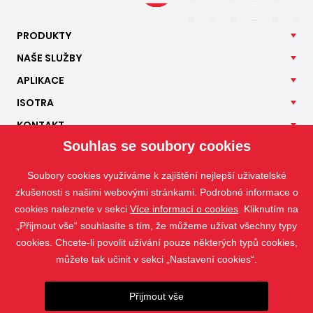
PRODUKTY
NAŠE
SLUŽBY
APLIKACE
ISOTRA
KONTAKT
Souhlas se soubory cookies
Soubory cookies využíváme k zajištění nejlepší uživatelské
zkušenosti s našimi webovými stránkami. Podrobné informace o
cookies naleznete v sekci
Více informací o cookies
. Kliknutím na
„Přijmout vše“ souhlasíte s tím, že můžeme užívat všechny typy
cookies. Chcete-li povolit užívání pouze některých typů cookies,
můžete tak učinit v sekci „Nastavení cookies“.
Přijmout vše