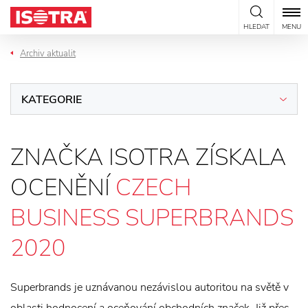
Přeskočit na obsah
HLEDAT
MENU
Archiv aktualit
KATEGORIE
ZNAČKA ISOTRA ZÍSKALA
OCENĚNÍ
CZECH
BUSINESS SUPERBRANDS
2020
Superbrands je uznávanou nezávislou autoritou na světě v