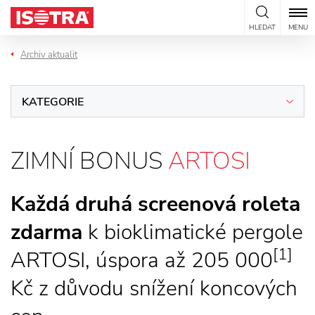
Přeskočit na obsah
HLEDAT
MENU
Archiv aktualit
KATEGORIE
ZIMNÍ BONUS
ARTOSI
Každá druhá screenová roleta
zdarma
k bioklimatické pergole
[1]
ARTOSI, úspora až 205 000
Kč z důvodu snížení koncových