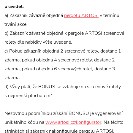
pravidel:
a) Zákazník závazně objedná
pergolu ARTOSI
v termínu
trvání akce.
b) Zákazník závazně objedná k pergole ARTOSI screenové
rolety dle nabídky výše uvedené.
c) Pokud zákazník objedná 2 screenové rolety, dostane 1
zdarma; pokud objedná 4 screenové rolety, dostane 2
zdarma; pokud objedná 6 screnových rolet, dostane 3
zdarma.
d) Vždy platí, že BONUS se vztahuje na screenové rolety
2
s nejmenší plochou m
.
Nezbytnou podmínkou získání BONUSU je vygenerování
unikátního kódu na
www.artosi.cz/konfigurator
. Na těchto
stránkách si zákazník nakonfiguruje pergolu ARTOSI,