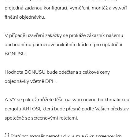
projedná zadanou konfiguraci, vyměření, montáž a vytvoří
finální objednávku.
V případě uzavření zakázky se prokáže zákazník našemu
obchodnímu partnerovi unikátním kódem pro uplatnění
BONUSU.
Hodnota BONUSU bude odečtena z celkové ceny
objednávky včetně DPH.
A VY se pak už můžete těšit na svou novou bioklimatickou
pergolu ARTOSI, která bude přesně podle Vašich představ
společně se screenovými roletami.
[1]
Platí pro rozměr pergoly 4 × 4 m a 6 ks screenových