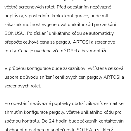
včetně screenových rolet. Před odesláním nezávazné
poptávky, v posledním kroku konfigurace, bude mít
zákazník možnost vygenerovat unikátní kód pro získání
BONUSU. Po získání unikátního kódu se automaticky
přepočte celková cena za pergolu ARTOSI a screenové
rolety. Cena je uvedena včetně DPH a bez montáže.
V průběhu konfigurace bude zákazníkovi vyčíslena celková
úspora z důvodu snížení ceníkových cen pergoly ARTOSI a
screenových rolet.
Po odeslání nezávazné poptávky obdrží zákazník e-mail se
shrnutím konfigurace pergoly, včetně unikátního kódu pro
zpětnou kontrolu. Do 24 hodin bude zákazník kontaktován
obchodním partnerem společnosti ISOTRA a.s., který